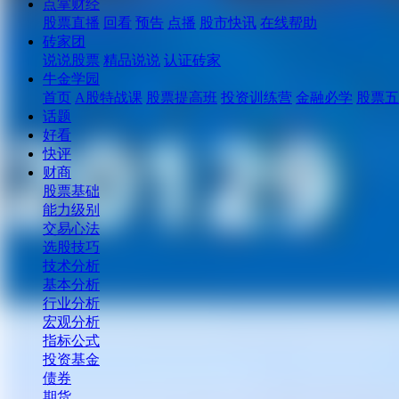
点掌财经
股票直播
回看
预告
点播
股市快讯
在线帮助
砖家团
说说股票
精品说说
认证砖家
牛金学园
首页
A股特战课
股票提高班
投资训练营
金融必学
股票五
话题
好看
快评
财商
股票基础
能力级别
交易心法
选股技巧
技术分析
基本分析
行业分析
宏观分析
指标公式
投资基金
债券
期货