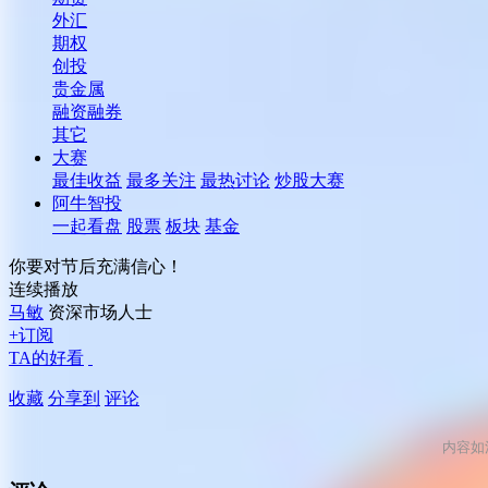
外汇
期权
创投
贵金属
融资融券
其它
大赛
最佳收益
最多关注
最热讨论
炒股大赛
阿牛智投
一起看盘
股票
板块
基金
你要对节后充满信心！
连续播放
马敏
资深市场人士
+订阅
TA的好看
收藏
分享到
评论
内容如