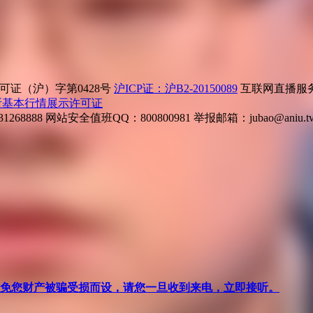
证（沪）字第0428号
沪ICP证：沪B2-20150089
互联网直播服务企
所基本行情展示许可证
268888
网站安全值班QQ：800800981
举报邮箱：
jubao@aniu.t
针对避免您财产被骗受损而设，请您一旦收到来电，立即接听。