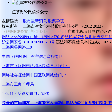
点掌财经微信公众号
友情链接：
股市最新消息
股票学院
版权所有：
上海点掌文化科技股份有限公司 （2012-2022）
互联网ICP备案 沪ICP备13044908号-1
广播电视节目制作经营许可
网络文化经营许可证：沪网文[2018]6619-427号
深圳证券交易
沪公网安备 31010702001519号
违法和不良信息举报热线：021-31
上海网警网络110
中国互联网
网上有害信息举报专区
上海市互联网
违法和不良信息举报中心
网络社会征信网
中国互联网诚信门户
上海市工商管理局
“962110”
反诈劝阻电话宣传
亲爱的市民朋友，上海警方反诈劝阻电话 962110 系专门