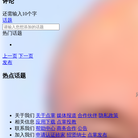
评论
还需输入10个字
话题
热门话题
上一页
下一页
发布
热点话题
关于我们
关于点掌
媒体报道
合作伙伴
隐私政策
相关信息
应用下载
点掌投教
联系我们
帮助中心
商务合作
公告
加入我们
申请认证砖家
招贤纳士
点掌发布