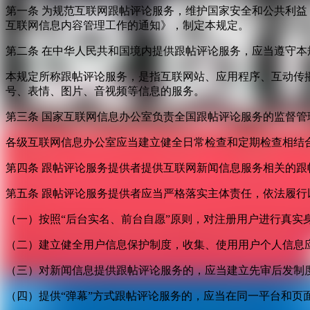
第一条 为规范互联网跟帖评论服务，维护国家安全和公共利
互联网信息内容管理工作的通知》，制定本规定。
第二条 在中华人民共和国境内提供跟帖评论服务，应当遵守本
本规定所称跟帖评论服务，是指互联网站、应用程序、互动传
号、表情、图片、音视频等信息的服务。
第三条 国家互联网信息办公室负责全国跟帖评论服务的监督
各级互联网信息办公室应当建立健全日常检查和定期检查相结
第四条 跟帖评论服务提供者提供互联网新闻信息服务相关的
第五条 跟帖评论服务提供者应当严格落实主体责任，依法履行
（一）按照“后台实名、前台自愿”原则，对注册用户进行真实
（二）建立健全用户信息保护制度，收集、使用用户个人信息
（三）对新闻信息提供跟帖评论服务的，应当建立先审后发制
（四）提供“弹幕”方式跟帖评论服务的，应当在同一平台和页