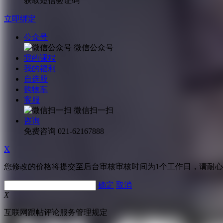
获取短信验证码
立即绑定
公众号
微信公众号
我的课程
我的福利
自选股
购物车
客服
微信扫一扫
咨询
免费咨询
021-62167888
X
您修改的价格将提交至后台审核审核时间为1个工作日，请耐
确定
取消
X
互联网跟帖评论服务管理规定