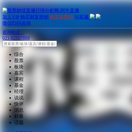
加入VIP
购买财富密钥
购买金股包
问客服
微信扫码咨询
咨询电话：
021-62167888
综合
股票
板块
嘉宾
课程
基金
经理
说说
快评
消息
好看
话题