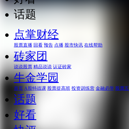
话题
点掌财经
股票直播
回看
预告
点播
股市快讯
在线帮助
砖家团
说说股票
精品说说
认证砖家
牛金学园
首页
A股特战课
股票提高班
投资训练营
金融必学
股票五
话题
好看