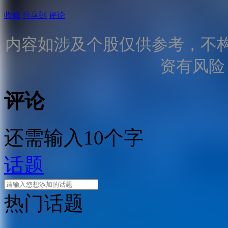
收藏
分享到
评论
内容如涉及个股仅供参考，不
资有风险
评论
还需输入10个字
话题
热门话题