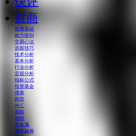
快评
财商
股票基础
能力级别
交易心法
选股技巧
技术分析
基本分析
行业分析
宏观分析
指标公式
投资基金
债券
期货
外汇
期权
创投
贵金属
融资融券