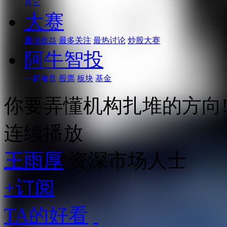
其它
大赛
最佳收益
最多关注
最热讨论
炒股大赛
阿牛智投
一起看盘
股票
板块
基金
你要弄懂机构扎堆的方向
连续播放
王雨厚
资深市场人士
+订阅
TA的好看