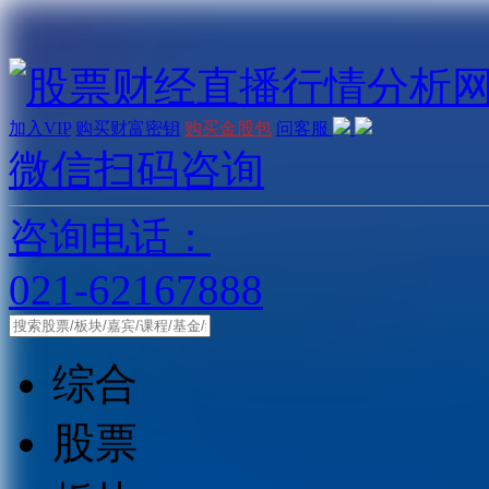
加入VIP
购买财富密钥
购买金股包
问客服
微信扫码咨询
咨询电话：
021-62167888
综合
股票