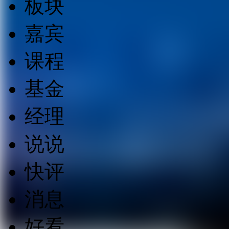
板块
嘉宾
课程
基金
经理
说说
快评
消息
好看