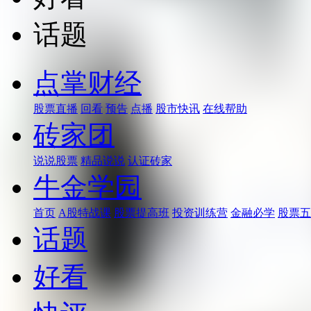
话题
点掌财经
股票直播
回看
预告
点播
股市快讯
在线帮助
砖家团
说说股票
精品说说
认证砖家
牛金学园
首页
A股特战课
股票提高班
投资训练营
金融必学
股票五
话题
好看