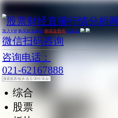
加入VIP
购买财富密钥
购买金股包
问客服
微信扫码咨询
咨询电话：
021-62167888
综合
股票