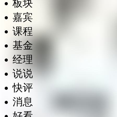
板块
嘉宾
课程
基金
经理
说说
快评
消息
好看