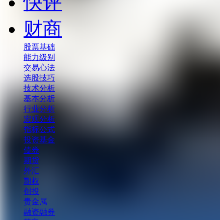
快评
财商
股票基础
能力级别
交易心法
选股技巧
技术分析
基本分析
行业分析
宏观分析
指标公式
投资基金
债券
期货
外汇
期权
创投
贵金属
融资融券