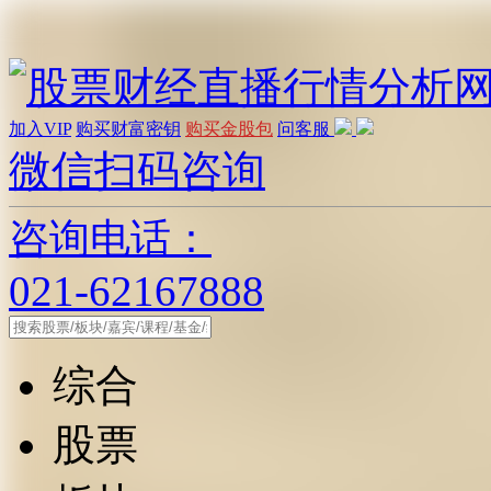
加入VIP
购买财富密钥
购买金股包
问客服
微信扫码咨询
咨询电话：
021-62167888
综合
股票