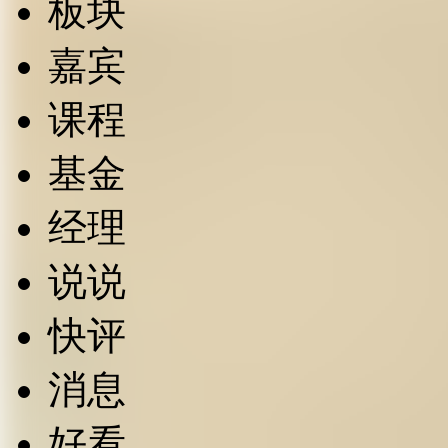
板块
嘉宾
课程
基金
经理
说说
快评
消息
好看