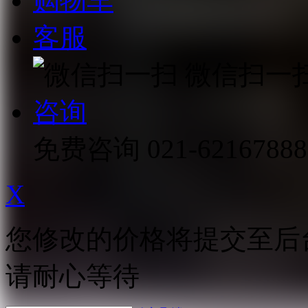
购物车
客服
微信扫一
咨询
免费咨询
021-62167888
X
您修改的价格将提交至后
请耐心等待