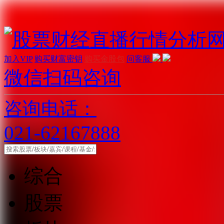
加入VIP
购买财富密钥
购买金股包
问客服
微信扫码咨询
咨询电话：
021-62167888
综合
股票