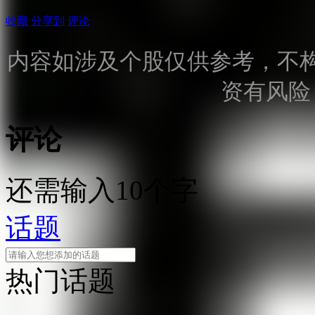
收藏
分享到
评论
内容如涉及个股仅供参考，不
资有风险
评论
还需输入10个字
话题
热门话题