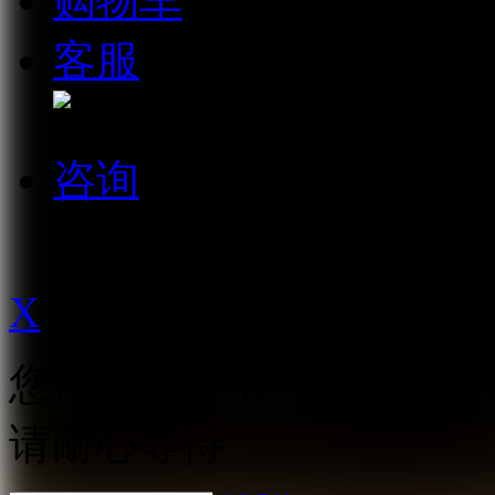
购物车
客服
微信扫一
咨询
免费咨询
021-62167888
X
您修改的价格将提交至后
请耐心等待