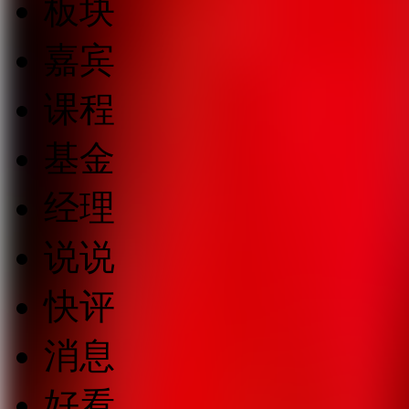
板块
嘉宾
课程
基金
经理
说说
快评
消息
好看