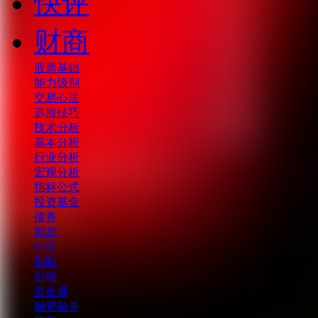
快评
财商
股票基础
能力级别
交易心法
选股技巧
技术分析
基本分析
行业分析
宏观分析
指标公式
投资基金
债券
期货
外汇
期权
创投
贵金属
融资融券