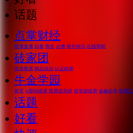
话题
点掌财经
股票直播
回看
预告
点播
股市快讯
在线帮助
砖家团
说说股票
精品说说
认证砖家
牛金学园
首页
A股特战课
股票提高班
投资训练营
金融必学
股票五
话题
好看