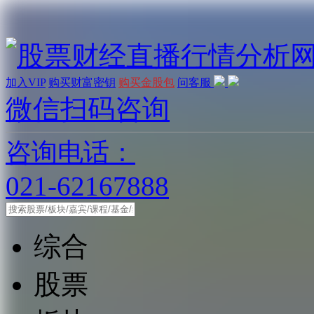
加入VIP
购买财富密钥
购买金股包
问客服
微信扫码咨询
咨询电话：
021-62167888
综合
股票