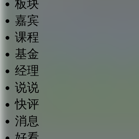
板块
嘉宾
课程
基金
经理
说说
快评
消息
好看