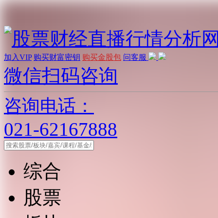
加入VIP
购买财富密钥
购买金股包
问客服
微信扫码咨询
咨询电话：
021-62167888
综合
股票