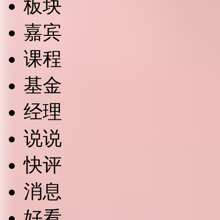
板块
嘉宾
课程
基金
经理
说说
快评
消息
好看