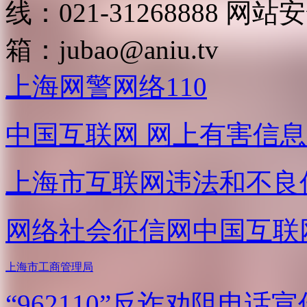
线：021-31268888
网站安全
箱：
jubao@aniu.tv
上海网警网络110
中国互联网
网上有害信息
上海市互联网
违法和不良
网络社会征信网
中国互联
上海市工商管理局
“962110”
反诈劝阻电话宣