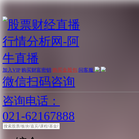
加入VIP
购买财富密钥
购买金股包
问客服
微信扫码咨询
咨询电话：
021-62167888