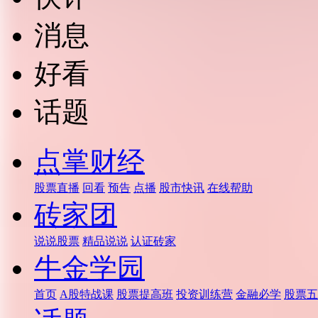
消息
好看
话题
点掌财经
股票直播
回看
预告
点播
股市快讯
在线帮助
砖家团
说说股票
精品说说
认证砖家
牛金学园
首页
A股特战课
股票提高班
投资训练营
金融必学
股票五