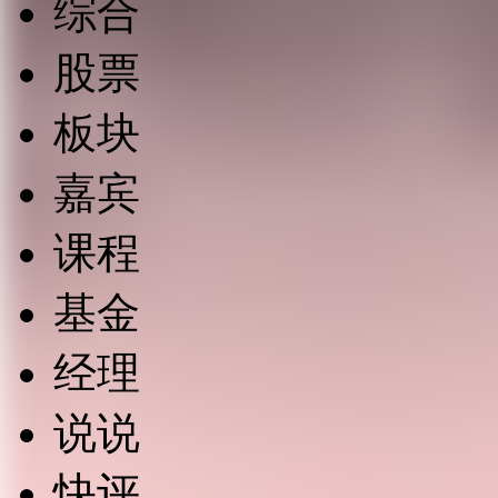
综合
股票
板块
嘉宾
课程
基金
经理
说说
快评