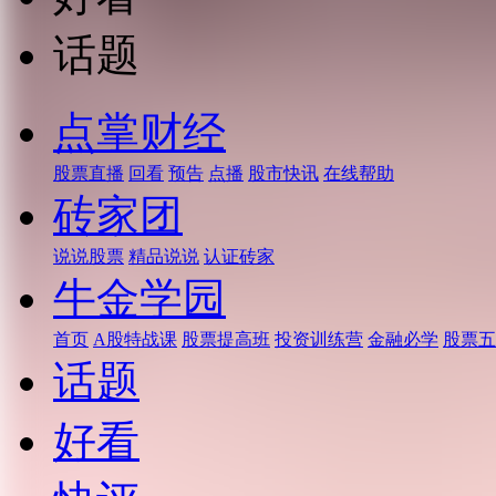
话题
点掌财经
股票直播
回看
预告
点播
股市快讯
在线帮助
砖家团
说说股票
精品说说
认证砖家
牛金学园
首页
A股特战课
股票提高班
投资训练营
金融必学
股票五
话题
好看