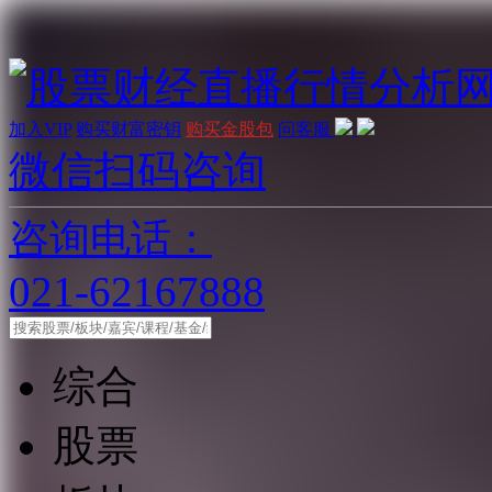
加入VIP
购买财富密钥
购买金股包
问客服
微信扫码咨询
咨询电话：
021-62167888
综合
股票