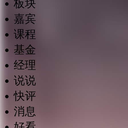
板块
嘉宾
课程
基金
经理
说说
快评
消息
好看