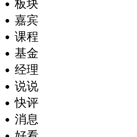
板块
嘉宾
课程
基金
经理
说说
快评
消息
好看