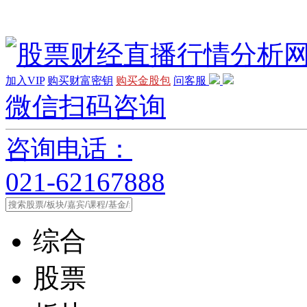
加入VIP
购买财富密钥
购买金股包
问客服
微信扫码咨询
咨询电话：
021-62167888
综合
股票