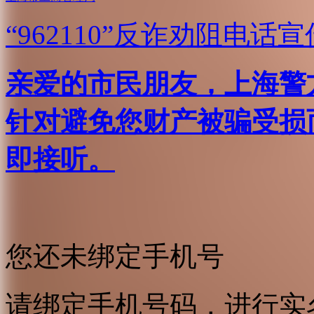
“962110”
反诈劝阻电话宣
亲爱的市民朋友，上海警方反
针对避免您财产被骗受损
即接听。
您还未绑定手机号
请绑定手机号码，进行实