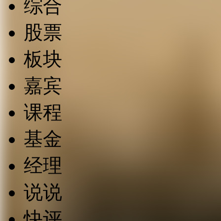
综合
股票
板块
嘉宾
课程
基金
经理
说说
快评