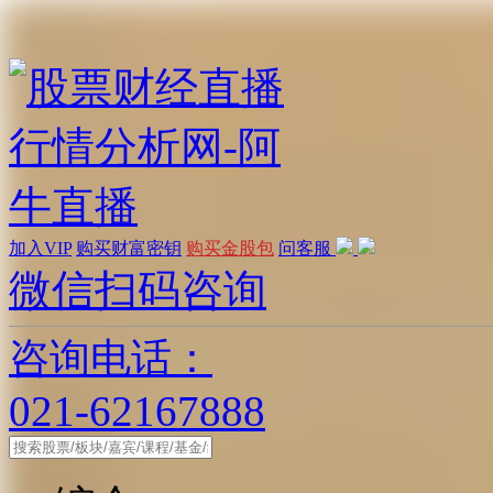
加入VIP
购买财富密钥
购买金股包
问客服
微信扫码咨询
咨询电话：
021-62167888