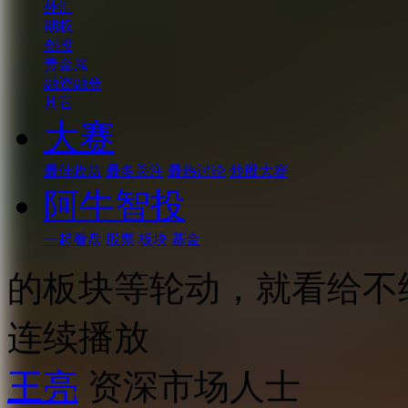
外汇
期权
创投
贵金属
融资融券
其它
大赛
最佳收益
最多关注
最热讨论
炒股大赛
阿牛智投
一起看盘
股票
板块
基金
的板块等轮动，就看给不
连续播放
王亮
资深市场人士