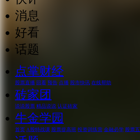
消息
好看
话题
点掌财经
股票直播
回看
预告
点播
股市快讯
在线帮助
砖家团
说说股票
精品说说
认证砖家
牛金学园
首页
A股特战课
股票提高班
投资训练营
金融必学
股票五