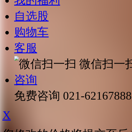
我的福利
自选股
购物车
客服
微信扫一
咨询
免费咨询
021-62167888
X