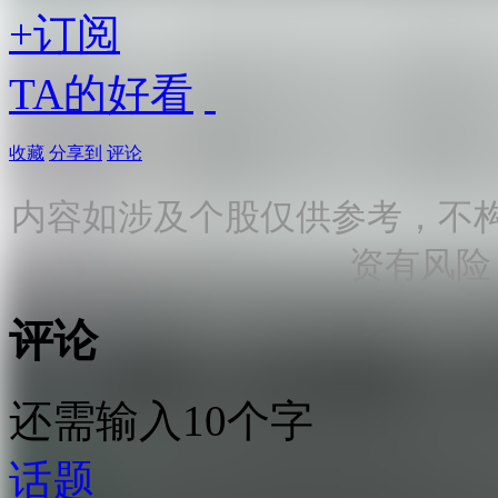
+订阅
TA的好看
收藏
分享到
评论
内容如涉及个股仅供参考，不
资有风险
评论
还需输入10个字
话题