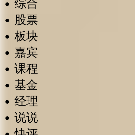
综合
股票
板块
嘉宾
课程
基金
经理
说说
快评