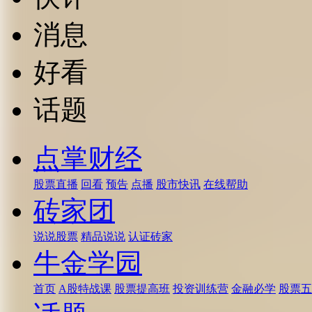
消息
好看
话题
点掌财经
股票直播
回看
预告
点播
股市快讯
在线帮助
砖家团
说说股票
精品说说
认证砖家
牛金学园
首页
A股特战课
股票提高班
投资训练营
金融必学
股票五