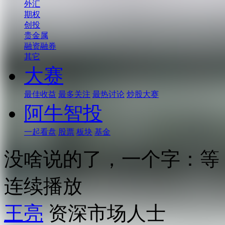
外汇
期权
创投
贵金属
融资融券
其它
大赛
最佳收益
最多关注
最热讨论
炒股大赛
阿牛智投
一起看盘
股票
板块
基金
没啥说的了，一个字：等
连续播放
王亮
资深市场人士