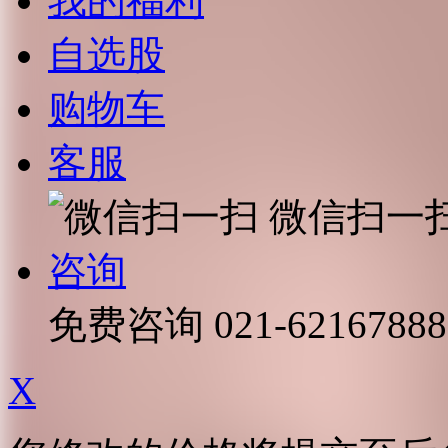
我的福利
自选股
购物车
客服
微信扫一
咨询
免费咨询
021-62167888
X