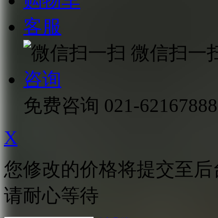
购物车
客服
微信扫一
咨询
免费咨询
021-62167888
X
您修改的价格将提交至后
请耐心等待