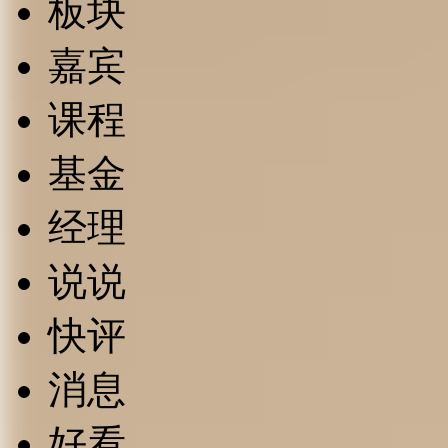
板块
嘉宾
课程
基金
经理
说说
快评
消息
好看