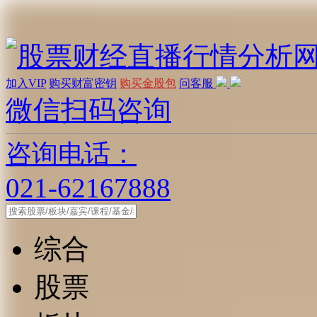
加入VIP
购买财富密钥
购买金股包
问客服
微信扫码咨询
咨询电话：
021-62167888
综合
股票