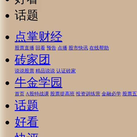
话题
点掌财经
股票直播
回看
预告
点播
股市快讯
在线帮助
砖家团
说说股票
精品说说
认证砖家
牛金学园
首页
A股特战课
股票提高班
投资训练营
金融必学
股票五
话题
好看