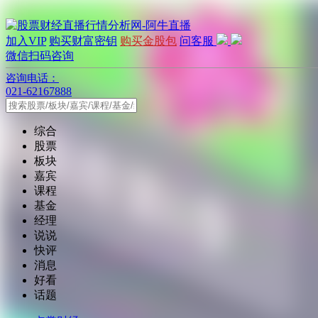
加入VIP
购买财富密钥
购买金股包
问客服
微信扫码咨询
咨询电话：
021-62167888
综合
股票
板块
嘉宾
课程
基金
经理
说说
快评
消息
好看
话题