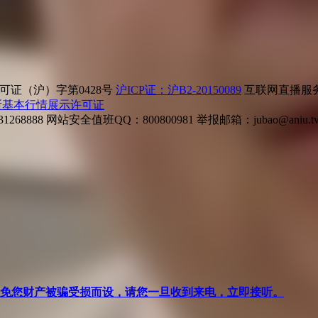
证（沪）字第0428号
沪ICP证：沪B2-20150089
互联网直播服务企
所基本行情展示许可证
268888
网站安全值班QQ：800800981
举报邮箱：
jubao@aniu.t
针对避免您财产被骗受损而设，请您一旦收到来电，立即接听。