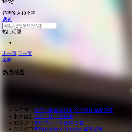
评论
还需输入10个字
话题
热门话题
上一页
下一页
发布
热点话题
关于我们
关于点掌
媒体报道
合作伙伴
隐私政策
相关信息
应用下载
点掌投教
联系我们
帮助中心
商务合作
公告
加入我们
申请认证砖家
招贤纳士
点掌发布