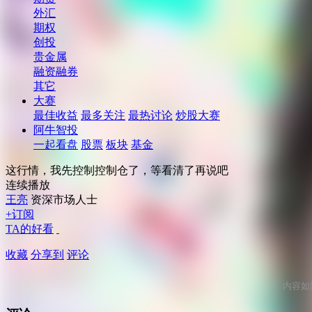
外汇
期权
创投
贵金属
融资融券
其它
大赛
最佳收益
最多关注
最热讨论
炒股大赛
阿牛智投
一起看盘
股票
板块
基金
这行情，我先控制控制仓了，等看清了再说吧
连续播放
王亮
资深市场人士
+订阅
TA的好看
收藏
分享到
评论
内容如