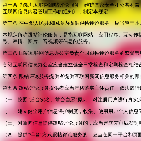
第一条 为规范互联网跟帖评论服务，维护国家安全和公共利
互联网信息内容管理工作的通知》，制定本规定。
第二条 在中华人民共和国境内提供跟帖评论服务，应当遵守本
本规定所称跟帖评论服务，是指互联网站、应用程序、互动传
号、表情、图片、音视频等信息的服务。
第三条 国家互联网信息办公室负责全国跟帖评论服务的监督
各级互联网信息办公室应当建立健全日常检查和定期检查相结
第四条 跟帖评论服务提供者提供互联网新闻信息服务相关的
第五条 跟帖评论服务提供者应当严格落实主体责任，依法履行
（一）按照“后台实名、前台自愿”原则，对注册用户进行真实
（二）建立健全用户信息保护制度，收集、使用用户个人信息
（三）对新闻信息提供跟帖评论服务的，应当建立先审后发制
（四）提供“弹幕”方式跟帖评论服务的，应当在同一平台和页