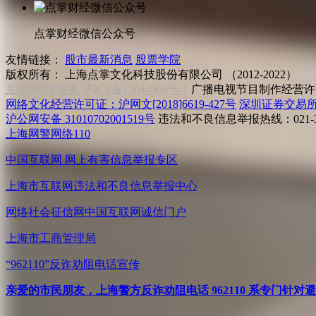
点掌财经微信公众号
友情链接：
股市最新消息
股票学院
版权所有：
上海点掌文化科技股份有限公司 （2012-2022）
互联网ICP备案 沪ICP备13044908号-1
广播电视节目制作经营许可
网络文化经营许可证：沪网文[2018]6619-427号
深圳证券交易
沪公网安备 31010702001519号
违法和不良信息举报热线：021-31
上海网警网络110
中国互联网
网上有害信息举报专区
上海市互联网
违法和不良信息举报中心
网络社会征信网
中国互联网诚信门户
上海市工商管理局
“962110”
反诈劝阻电话宣传
亲爱的市民朋友，上海警方反诈劝阻电话 962110 系专门