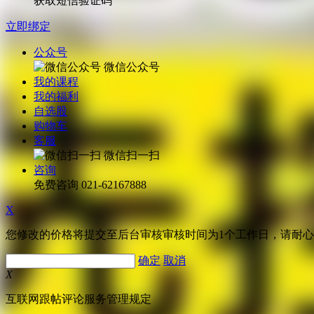
获取短信验证码
立即绑定
公众号
微信公众号
我的课程
我的福利
自选股
购物车
客服
微信扫一扫
咨询
免费咨询
021-62167888
X
您修改的价格将提交至后台审核审核时间为1个工作日，请耐
确定
取消
X
互联网跟帖评论服务管理规定