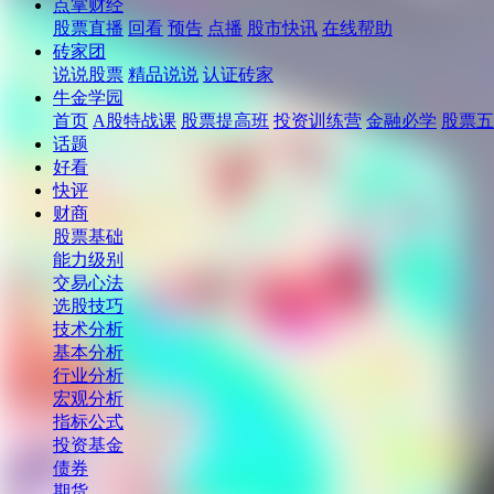
点掌财经
股票直播
回看
预告
点播
股市快讯
在线帮助
砖家团
说说股票
精品说说
认证砖家
牛金学园
首页
A股特战课
股票提高班
投资训练营
金融必学
股票五
话题
好看
快评
财商
股票基础
能力级别
交易心法
选股技巧
技术分析
基本分析
行业分析
宏观分析
指标公式
投资基金
债券
期货