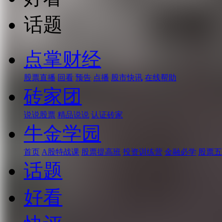
话题
点掌财经
股票直播
回看
预告
点播
股市快讯
在线帮助
砖家团
说说股票
精品说说
认证砖家
牛金学园
首页
A股特战课
股票提高班
投资训练营
金融必学
股票五
话题
好看