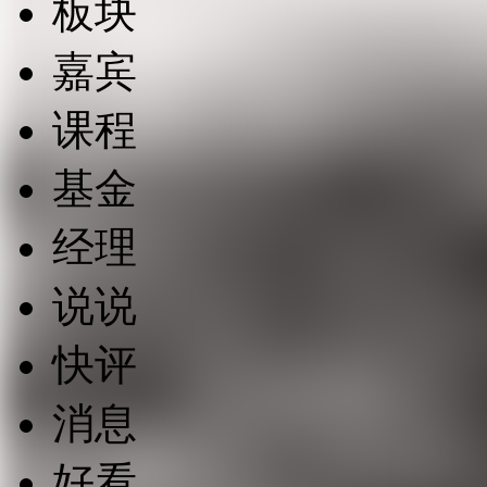
板块
嘉宾
课程
基金
经理
说说
快评
消息
好看