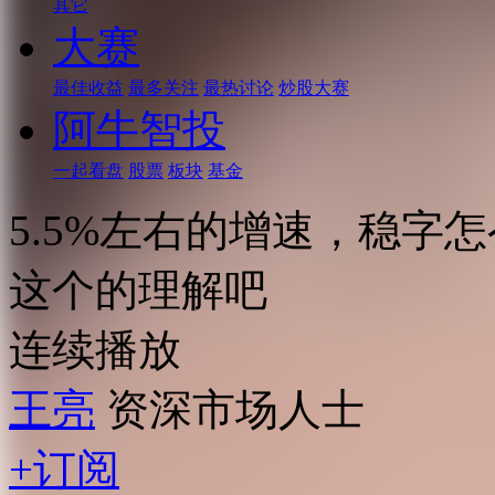
其它
大赛
最佳收益
最多关注
最热讨论
炒股大赛
阿牛智投
一起看盘
股票
板块
基金
5.5%左右的增速，稳字
这个的理解吧
连续播放
王亮
资深市场人士
+订阅