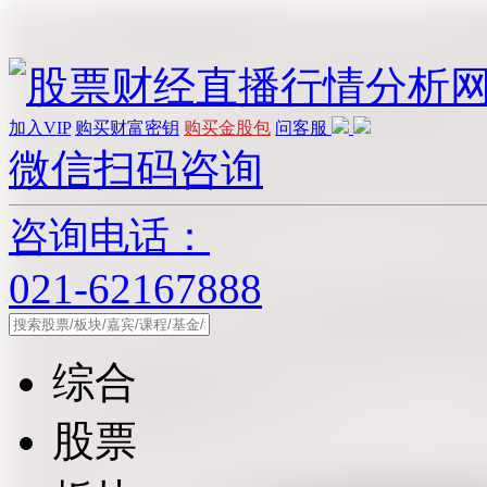
加入VIP
购买财富密钥
购买金股包
问客服
微信扫码咨询
咨询电话：
021-62167888
综合
股票