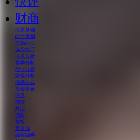
快评
财商
股票基础
能力级别
交易心法
选股技巧
技术分析
基本分析
行业分析
宏观分析
指标公式
投资基金
债券
期货
外汇
期权
创投
贵金属
融资融券