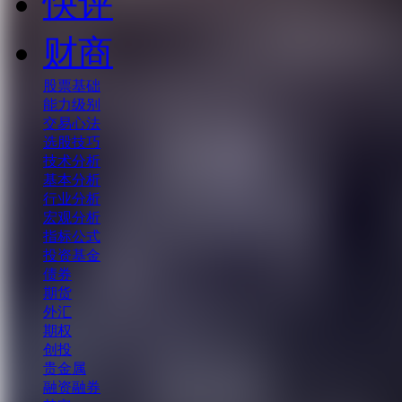
快评
财商
股票基础
能力级别
交易心法
选股技巧
技术分析
基本分析
行业分析
宏观分析
指标公式
投资基金
债券
期货
外汇
期权
创投
贵金属
融资融券