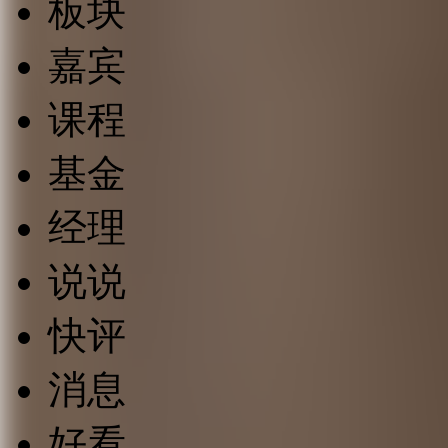
板块
嘉宾
课程
基金
经理
说说
快评
消息
好看