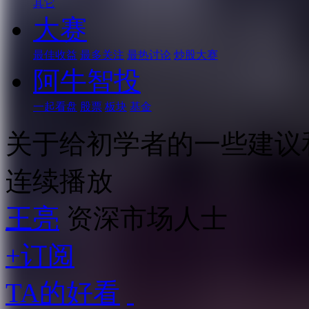
其它
大赛
最佳收益
最多关注
最热讨论
炒股大赛
阿牛智投
一起看盘
股票
板块
基金
关于给初学者的一些建议
连续播放
王亮
资深市场人士
+订阅
TA的好看