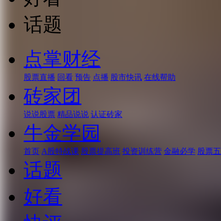
话题
点掌财经
股票直播
回看
预告
点播
股市快讯
在线帮助
砖家团
说说股票
精品说说
认证砖家
牛金学园
首页
A股特战课
股票提高班
投资训练营
金融必学
股票五
话题
好看