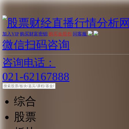
加入VIP
购买财富密钥
购买金股包
问客服
微信扫码咨询
咨询电话：
021-62167888
综合
股票