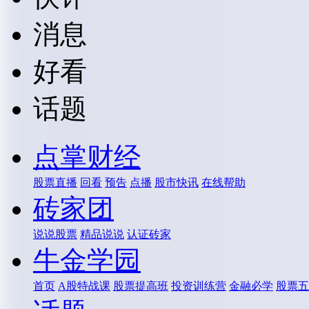
消息
好看
话题
点掌财经
股票直播
回看
预告
点播
股市快讯
在线帮助
砖家团
说说股票
精品说说
认证砖家
牛金学园
首页
A股特战课
股票提高班
投资训练营
金融必学
股票五