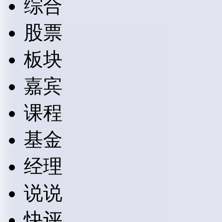
综合
股票
板块
嘉宾
课程
基金
经理
说说
快评