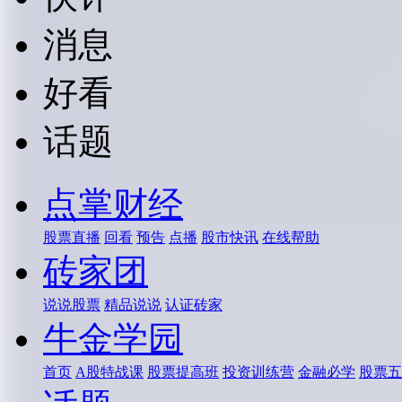
消息
好看
话题
点掌财经
股票直播
回看
预告
点播
股市快讯
在线帮助
砖家团
说说股票
精品说说
认证砖家
牛金学园
首页
A股特战课
股票提高班
投资训练营
金融必学
股票五