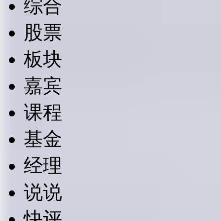
综合
股票
板块
嘉宾
课程
基金
经理
说说
快评