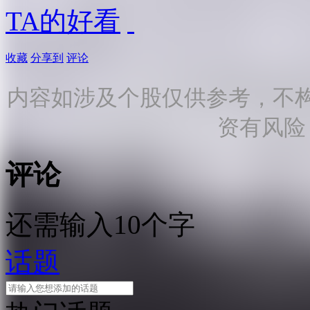
TA的好看
收藏
分享到
评论
内容如涉及个股仅供参考，不
资有风险
评论
还需输入10个字
话题