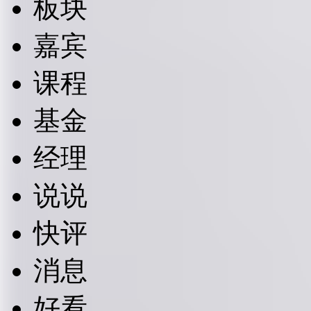
板块
嘉宾
课程
基金
经理
说说
快评
消息
好看