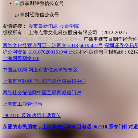
点掌财经微信公众号
友情链接：
股市最新消息
股票学院
版权所有：
上海点掌文化科技股份有限公司 （2012-2022）
互联网ICP备案 沪ICP备13044908号-1
广播电视节目制作经营许可
网络文化经营许可证：沪网文[2018]6619-427号
深圳证券交易
沪公网安备 31010702001519号
违法和不良信息举报热线：021-31
上海网警网络110
中国互联网
网上有害信息举报专区
上海市互联网
违法和不良信息举报中心
网络社会征信网
中国互联网诚信门户
上海市工商管理局
“962110”
反诈劝阻电话宣传
亲爱的市民朋友，上海警方反诈劝阻电话 962110 系专门