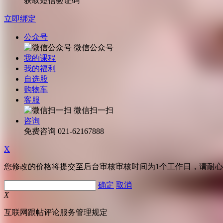
获取短信验证码
立即绑定
公众号
微信公众号
我的课程
我的福利
自选股
购物车
客服
微信扫一扫
咨询
免费咨询
021-62167888
X
您修改的价格将提交至后台审核审核时间为1个工作日，请耐
确定
取消
X
互联网跟帖评论服务管理规定