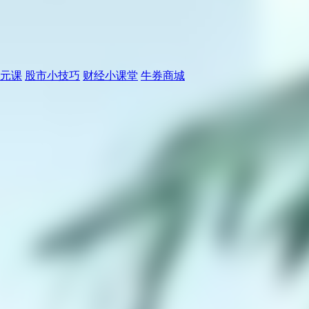
元课
股市小技巧
财经小课堂
牛券商城