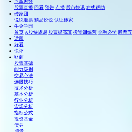
点掌财经
股票直播
回看
预告
点播
股市快讯
在线帮助
砖家团
说说股票
精品说说
认证砖家
牛金学园
首页
A股特战课
股票提高班
投资训练营
金融必学
股票五
话题
好看
快评
财商
股票基础
能力级别
交易心法
选股技巧
技术分析
基本分析
行业分析
宏观分析
指标公式
投资基金
债券
期货