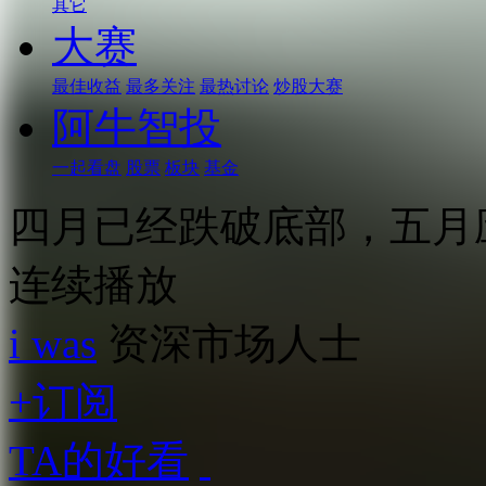
其它
大赛
最佳收益
最多关注
最热讨论
炒股大赛
阿牛智投
一起看盘
股票
板块
基金
四月已经跌破底部，五月
连续播放
i was
资深市场人士
+订阅
TA的好看