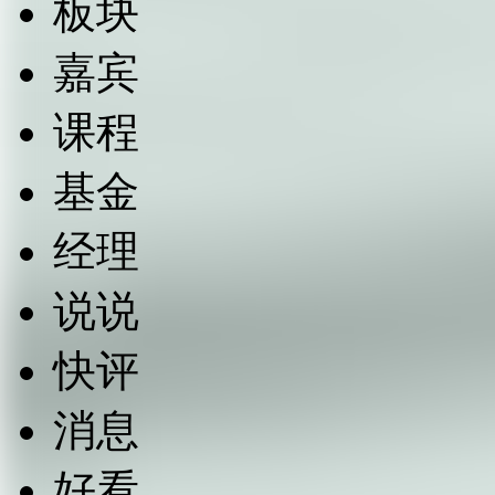
板块
嘉宾
课程
基金
经理
说说
快评
消息
好看