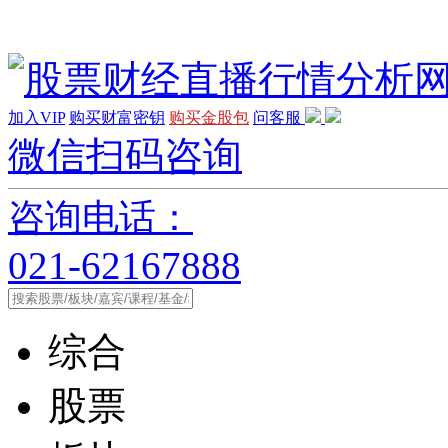
加入VIP
购买财富密钥
购买金股包
问客服
微信扫码咨询
咨询电话：
021-62167888
综合
股票