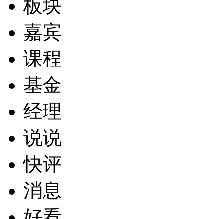
板块
嘉宾
课程
基金
经理
说说
快评
消息
好看