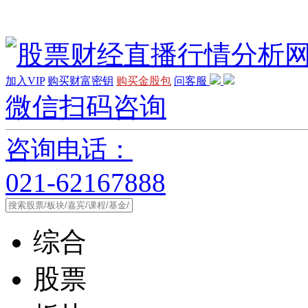
加入VIP
购买财富密钥
购买金股包
问客服
微信扫码咨询
咨询电话：
021-62167888
综合
股票