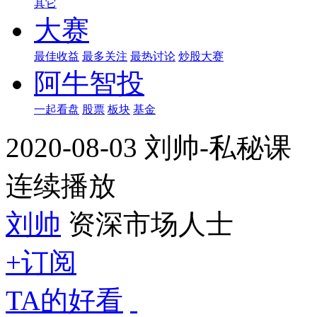
其它
大赛
最佳收益
最多关注
最热讨论
炒股大赛
阿牛智投
一起看盘
股票
板块
基金
2020-08-03 刘帅-私秘课
连续播放
刘帅
资深市场人士
+订阅
TA的好看