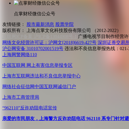
点掌财经微信公众号
友情链接：
股市最新消息
股票学院
版权所有：
上海点掌文化科技股份有限公司 （2012-2022）
互联网ICP备案 沪ICP备13044908号-1
广播电视节目制作经营许可
网络文化经营许可证：沪网文[2018]6619-427号
深圳证券交易
沪公网安备 31010702001519号
违法和不良信息举报热线：021-31
上海网警网络110
中国互联网
网上有害信息举报专区
上海市互联网
违法和不良信息举报中心
网络社会征信网
中国互联网诚信门户
上海市工商管理局
“962110”
反诈劝阻电话宣传
亲爱的市民朋友，上海警方反诈劝阻电话 962110 系专门