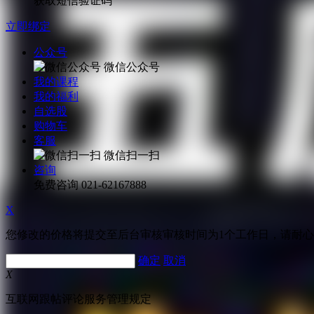
获取短信验证码
立即绑定
公众号
微信公众号
我的课程
我的福利
自选股
购物车
客服
微信扫一扫
咨询
免费咨询
021-62167888
X
您修改的价格将提交至后台审核审核时间为1个工作日，请耐
确定
取消
X
互联网跟帖评论服务管理规定