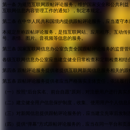
第一条 为规范互联网跟帖评论服务，维护国家安全和公共利
互联网信息内容管理工作的通知》，制定本规定。
第二条 在中华人民共和国境内提供跟帖评论服务，应当遵守本
本规定所称跟帖评论服务，是指互联网站、应用程序、互动传
号、表情、图片、音视频等信息的服务。
第三条 国家互联网信息办公室负责全国跟帖评论服务的监督
各级互联网信息办公室应当建立健全日常检查和定期检查相结
第四条 跟帖评论服务提供者提供互联网新闻信息服务相关的
第五条 跟帖评论服务提供者应当严格落实主体责任，依法履行
（一）按照“后台实名、前台自愿”原则，对注册用户进行真实
（二）建立健全用户信息保护制度，收集、使用用户个人信息
（三）对新闻信息提供跟帖评论服务的，应当建立先审后发制
（四）提供“弹幕”方式跟帖评论服务的，应当在同一平台和页