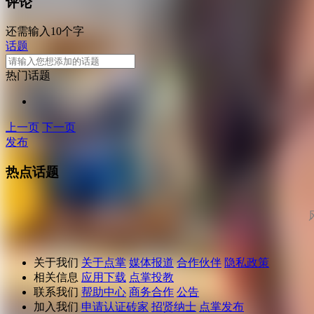
评论
还需输入10个字
话题
热门话题
上一页
下一页
发布
热点话题
关于我们
关于点掌
媒体报道
合作伙伴
隐私政策
相关信息
应用下载
点掌投教
联系我们
帮助中心
商务合作
公告
加入我们
申请认证砖家
招贤纳士
点掌发布