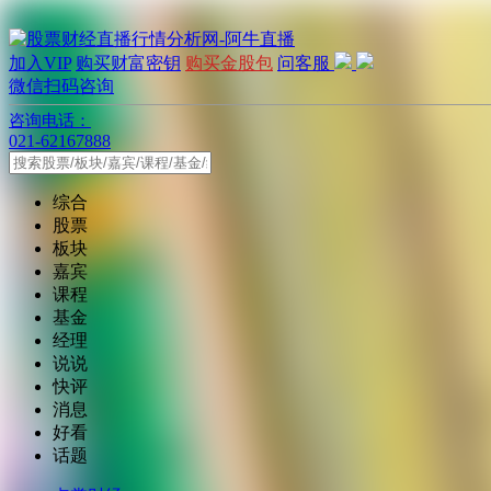
加入VIP
购买财富密钥
购买金股包
问客服
微信扫码咨询
咨询电话：
021-62167888
综合
股票
板块
嘉宾
课程
基金
经理
说说
快评
消息
好看
话题