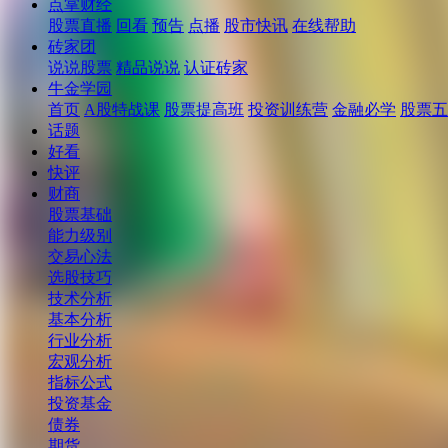
点掌财经
股票直播
回看
预告
点播
股市快讯
在线帮助
砖家团
说说股票
精品说说
认证砖家
牛金学园
首页
A股特战课
股票提高班
投资训练营
金融必学
股票五
话题
好看
快评
财商
股票基础
能力级别
交易心法
选股技巧
技术分析
基本分析
行业分析
宏观分析
指标公式
投资基金
债券
期货