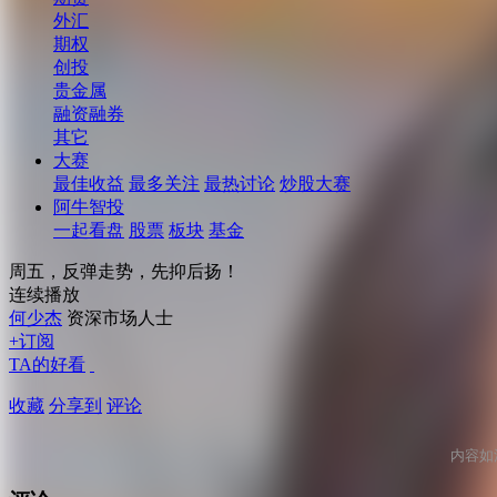
外汇
期权
创投
贵金属
融资融券
其它
大赛
最佳收益
最多关注
最热讨论
炒股大赛
阿牛智投
一起看盘
股票
板块
基金
周五，反弹走势，先抑后扬！
连续播放
何少杰
资深市场人士
+订阅
TA的好看
收藏
分享到
评论
内容如