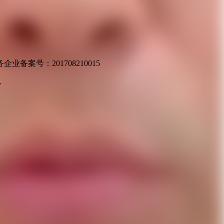
业备案号：201708210015
v