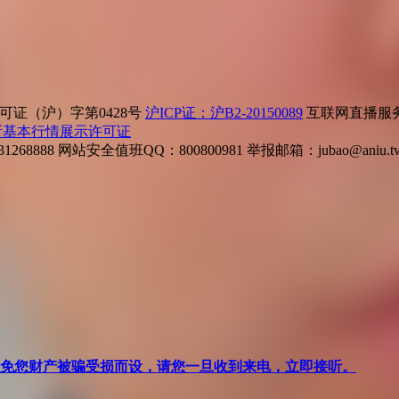
证（沪）字第0428号
沪ICP证：沪B2-20150089
互联网直播服务企
所基本行情展示许可证
268888
网站安全值班QQ：800800981
举报邮箱：
jubao@aniu.t
针对避免您财产被骗受损而设，请您一旦收到来电，立即接听。