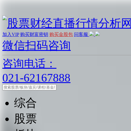
加入VIP
购买财富密钥
购买金股包
问客服
微信扫码咨询
咨询电话：
021-62167888
综合
股票