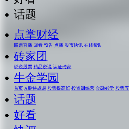
话题
点掌财经
股票直播
回看
预告
点播
股市快讯
在线帮助
砖家团
说说股票
精品说说
认证砖家
牛金学园
首页
A股特战课
股票提高班
投资训练营
金融必学
股票五
话题
好看