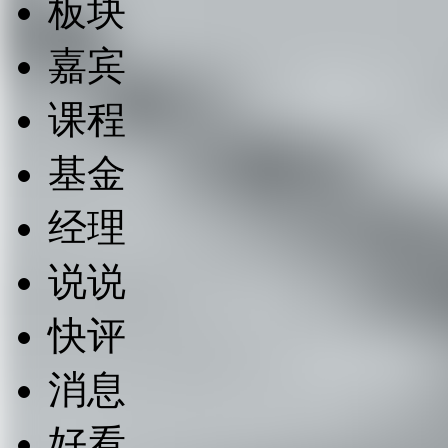
板块
嘉宾
课程
基金
经理
说说
快评
消息
好看