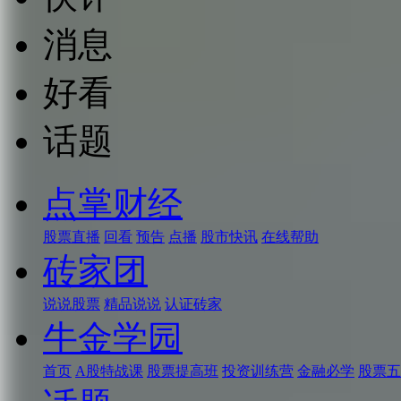
消息
好看
话题
点掌财经
股票直播
回看
预告
点播
股市快讯
在线帮助
砖家团
说说股票
精品说说
认证砖家
牛金学园
首页
A股特战课
股票提高班
投资训练营
金融必学
股票五