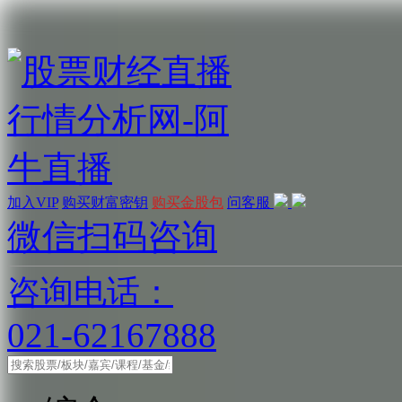
加入VIP
购买财富密钥
购买金股包
问客服
微信扫码咨询
咨询电话：
021-62167888