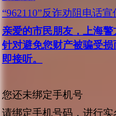
“962110”
反诈劝阻电话宣
亲爱的市民朋友，上海警方反
针对避免您财产被骗受损
即接听。
您还未绑定手机号
请绑定手机号码，进行实