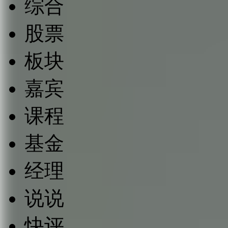
综合
股票
板块
嘉宾
课程
基金
经理
说说
快评