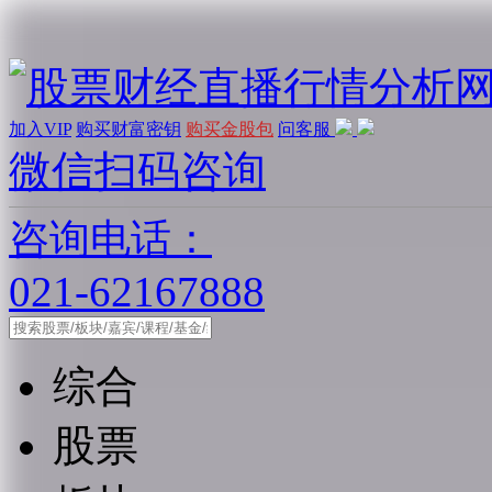
加入VIP
购买财富密钥
购买金股包
问客服
微信扫码咨询
咨询电话：
021-62167888
综合
股票