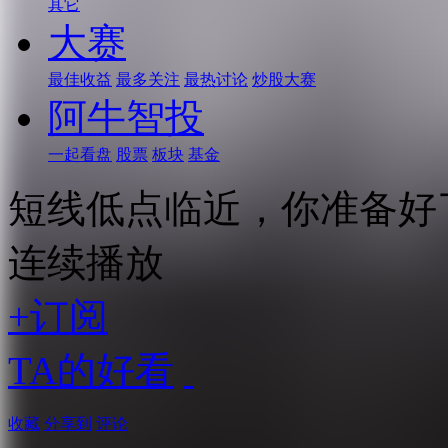
其它
大赛
最佳收益
最多关注
最热讨论
炒股大赛
阿牛智投
一起看盘
股票
板块
基金
短线低点临近，你准备好
连续播放
+订阅
TA的好看
收藏
分享到
评论