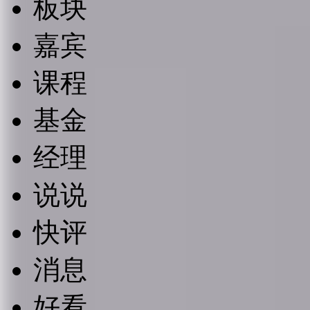
板块
嘉宾
课程
基金
经理
说说
快评
消息
好看