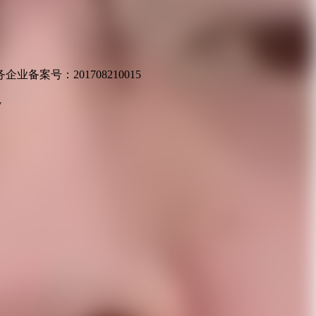
业备案号：201708210015
v