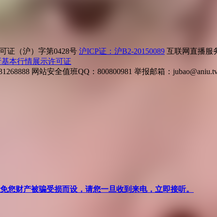
证（沪）字第0428号
沪ICP证：沪B2-20150089
互联网直播服务企
所基本行情展示许可证
268888
网站安全值班QQ：800800981
举报邮箱：
jubao@aniu.t
针对避免您财产被骗受损而设，请您一旦收到来电，立即接听。