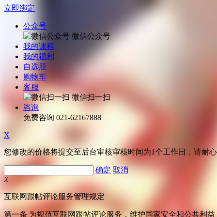
立即绑定
公众号
微信公众号
我的课程
我的福利
自选股
购物车
客服
微信扫一扫
咨询
免费咨询
021-62167888
X
您修改的价格将提交至后台审核审核时间为1个工作日，请耐
确定
取消
X
互联网跟帖评论服务管理规定
第一条 为规范互联网跟帖评论服务，维护国家安全和公共利