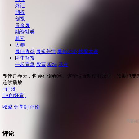
外汇
期权
创投
贵金属
融资融券
其它
大赛
最佳收益
最多关注
最热讨论
炒股大赛
阿牛智投
一起看盘
股票
板块
基金
即使是春天，也会有倒春寒。这个位置即使有反弹，预期也要
连续播放
+订阅
TA的好看
收藏
分享到
评论
内容如
评论