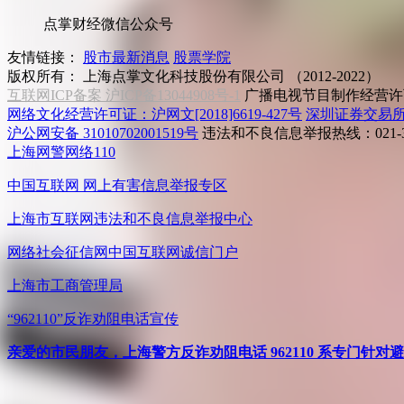
点掌财经微信公众号
友情链接：
股市最新消息
股票学院
版权所有：
上海点掌文化科技股份有限公司 （2012-2022）
互联网ICP备案 沪ICP备13044908号-1
广播电视节目制作经营许可
网络文化经营许可证：沪网文[2018]6619-427号
深圳证券交易
沪公网安备 31010702001519号
违法和不良信息举报热线：021-31
上海网警网络110
中国互联网
网上有害信息举报专区
上海市互联网
违法和不良信息举报中心
网络社会征信网
中国互联网诚信门户
上海市工商管理局
“962110”
反诈劝阻电话宣传
亲爱的市民朋友，上海警方反诈劝阻电话 962110 系专门