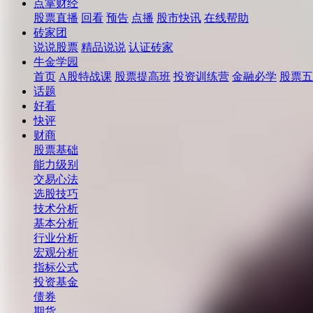
点掌财经
股票直播
回看
预告
点播
股市快讯
在线帮助
砖家团
说说股票
精品说说
认证砖家
牛金学园
首页
A股特战课
股票提高班
投资训练营
金融必学
股票五
话题
好看
快评
财商
股票基础
能力级别
交易心法
选股技巧
技术分析
基本分析
行业分析
宏观分析
指标公式
投资基金
债券
期货