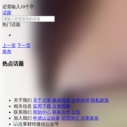
还需输入10个字
话题
热门话题
上一页
下一页
发布
热点话题
关于我们
关于点掌
媒体报道
合作伙伴
隐私政策
相关信息
应用下载
点掌投教
联系我们
帮助中心
商务合作
公告
加入我们
申请认证砖家
招贤纳士
点掌发布