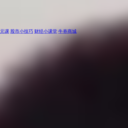
元课
股市小技巧
财经小课堂
牛券商城