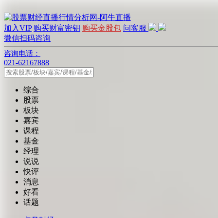
加入VIP
购买财富密钥
购买金股包
问客服
微信扫码咨询
咨询电话：
021-62167888
综合
股票
板块
嘉宾
课程
基金
经理
说说
快评
消息
好看
话题