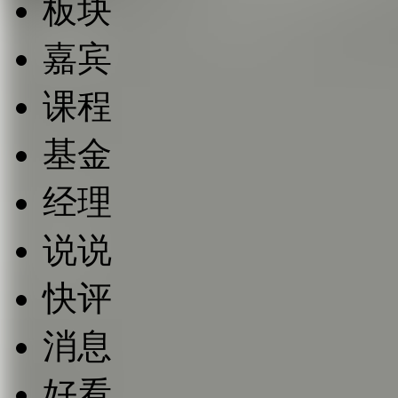
板块
嘉宾
课程
基金
经理
说说
快评
消息
好看