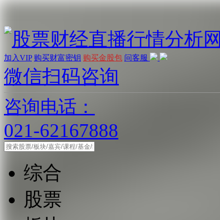
加入VIP
购买财富密钥
购买金股包
问客服
微信扫码咨询
咨询电话：
021-62167888
综合
股票