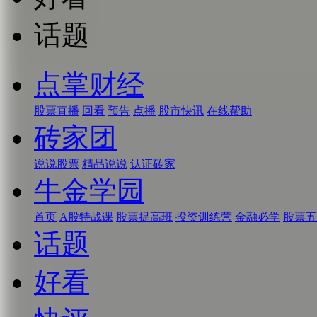
话题
点掌财经
股票直播
回看
预告
点播
股市快讯
在线帮助
砖家团
说说股票
精品说说
认证砖家
牛金学园
首页
A股特战课
股票提高班
投资训练营
金融必学
股票五
话题
好看