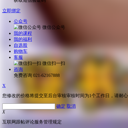
获取短信验证码
立即绑定
公众号
微信公众号
我的课程
我的福利
自选股
购物车
客服
微信扫一扫
咨询
免费咨询
021-62167888
X
您修改的价格将提交至后台审核审核时间为1个工作日，请耐
确定
取消
X
互联网跟帖评论服务管理规定