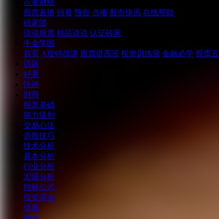
点掌财经
股票直播
回看
预告
点播
股市快讯
在线帮助
砖家团
说说股票
精品说说
认证砖家
牛金学园
首页
A股特战课
股票提高班
投资训练营
金融必学
股票五
话题
好看
快评
财商
股票基础
能力级别
交易心法
选股技巧
技术分析
基本分析
行业分析
宏观分析
指标公式
投资基金
债券
期货