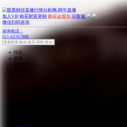
加入VIP
购买财富密钥
购买金股包
问客服
微信扫码咨询
咨询电话：
021-62167888
综合
股票
板块
嘉宾
课程
基金
经理
说说
快评
消息
好看
话题