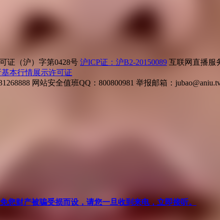
证（沪）字第0428号
沪ICP证：沪B2-20150089
互联网直播服务企
所基本行情展示许可证
268888
网站安全值班QQ：800800981
举报邮箱：
jubao@aniu.t
针对避免您财产被骗受损而设，请您一旦收到来电，立即接听。