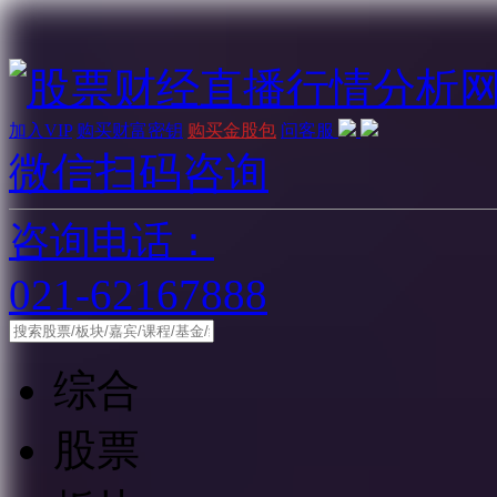
加入VIP
购买财富密钥
购买金股包
问客服
微信扫码咨询
咨询电话：
021-62167888
综合
股票