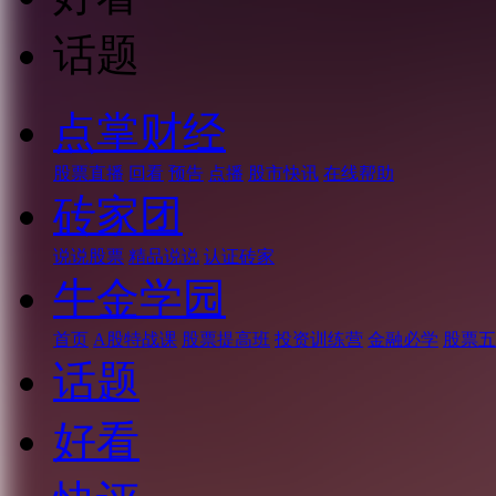
话题
点掌财经
股票直播
回看
预告
点播
股市快讯
在线帮助
砖家团
说说股票
精品说说
认证砖家
牛金学园
首页
A股特战课
股票提高班
投资训练营
金融必学
股票五
话题
好看