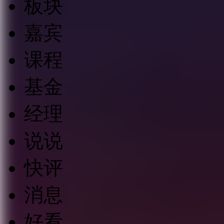
板块
嘉宾
课程
基金
经理
说说
快评
消息
好看