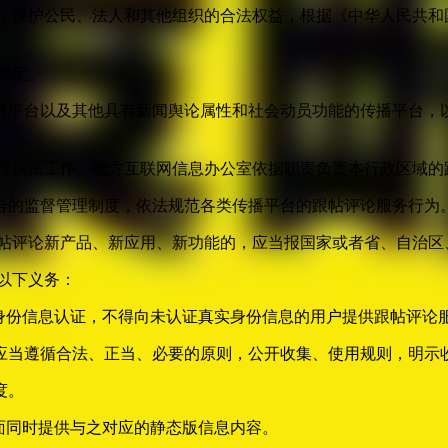
益，保护公民、法人和其他组织的合法权益，根据《中华人民共和
规定。
播平台以及其他具有新闻舆论属性和社会动员功能的传播平台，以
管理执法工作。地方互联网信息办公室依据职责负责本行政区域的
合的监督管理制度，依法规范各类传播平台的跟帖评论服务行为
跟帖评论新产品、新应用、新功能的，应当报国家或者省、自治区
以下义务：
身份信息认证，不得向未认证真实身份信息的用户提供跟帖评论
应当遵循合法、正当、必要的原则，公开收集、使用规则，明示
度。
面同时提供与之对应的静态版信息内容。