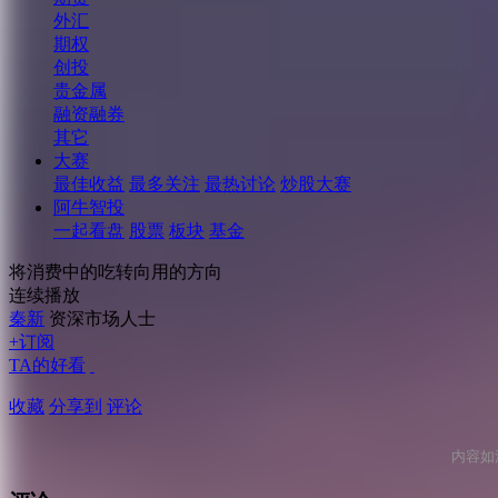
外汇
期权
创投
贵金属
融资融券
其它
大赛
最佳收益
最多关注
最热讨论
炒股大赛
阿牛智投
一起看盘
股票
板块
基金
将消费中的吃转向用的方向
连续播放
秦新
资深市场人士
+订阅
TA的好看
收藏
分享到
评论
内容如