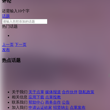
评论
还需输入10个字
话题
热门话题
上一页
下一页
发布
热点话题
关于我们
关于点掌
媒体报道
合作伙伴
隐私政策
相关信息
应用下载
点掌投教
联系我们
帮助中心
商务合作
公告
加入我们
申请认证砖家
招贤纳士
点掌发布