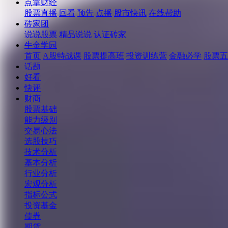
点掌财经
股票直播
回看
预告
点播
股市快讯
在线帮助
砖家团
说说股票
精品说说
认证砖家
牛金学园
首页
A股特战课
股票提高班
投资训练营
金融必学
股票五
话题
好看
快评
财商
股票基础
能力级别
交易心法
选股技巧
技术分析
基本分析
行业分析
宏观分析
指标公式
投资基金
债券
期货