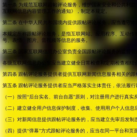
第一条 为规范互联网跟帖评论服务，维护国家安全和公共利
互联网信息内容管理工作的通知》，制定本规定。
第二条 在中华人民共和国境内提供跟帖评论服务，应当遵守本
本规定所称跟帖评论服务，是指互联网站、应用程序、互动传
号、表情、图片、音视频等信息的服务。
第三条 国家互联网信息办公室负责全国跟帖评论服务的监督
各级互联网信息办公室应当建立健全日常检查和定期检查相结
第四条 跟帖评论服务提供者提供互联网新闻信息服务相关的
第五条 跟帖评论服务提供者应当严格落实主体责任，依法履行
（一）按照“后台实名、前台自愿”原则，对注册用户进行真实
（二）建立健全用户信息保护制度，收集、使用用户个人信息
（三）对新闻信息提供跟帖评论服务的，应当建立先审后发制
（四）提供“弹幕”方式跟帖评论服务的，应当在同一平台和页