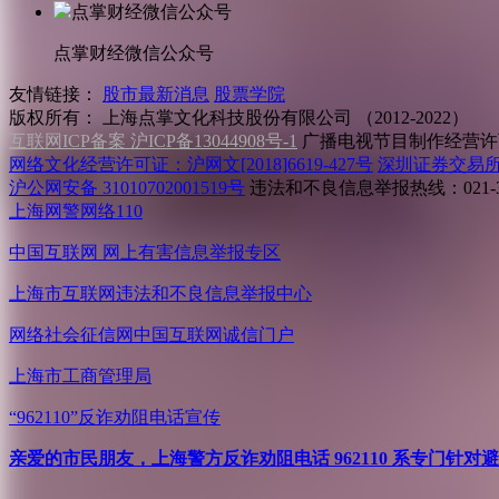
点掌财经微信公众号
友情链接：
股市最新消息
股票学院
版权所有：
上海点掌文化科技股份有限公司 （2012-2022）
互联网ICP备案 沪ICP备13044908号-1
广播电视节目制作经营许可
网络文化经营许可证：沪网文[2018]6619-427号
深圳证券交易
沪公网安备 31010702001519号
违法和不良信息举报热线：021-31
上海网警网络110
中国互联网
网上有害信息举报专区
上海市互联网
违法和不良信息举报中心
网络社会征信网
中国互联网诚信门户
上海市工商管理局
“962110”
反诈劝阻电话宣传
亲爱的市民朋友，上海警方反诈劝阻电话 962110 系专门