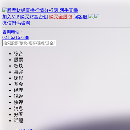
加入VIP
购买财富密钥
购买金股包
问客服
微信扫码咨询
咨询电话：
021-62167888
综合
股票
板块
嘉宾
课程
基金
经理
说说
快评
消息
好看
话题