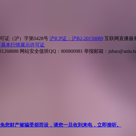
证（沪）字第0428号
沪ICP证：沪B2-20150089
互联网直播服务企
所基本行情展示许可证
268888
网站安全值班QQ：800800981
举报邮箱：
jubao@aniu.t
针对避免您财产被骗受损而设，请您一旦收到来电，立即接听。