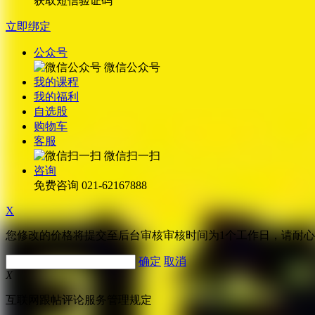
获取短信验证码
立即绑定
公众号
微信公众号
我的课程
我的福利
自选股
购物车
客服
微信扫一扫
咨询
免费咨询
021-62167888
X
您修改的价格将提交至后台审核审核时间为1个工作日，请耐
确定
取消
X
互联网跟帖评论服务管理规定