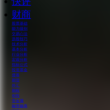
快评
财商
股票基础
能力级别
交易心法
选股技巧
技术分析
基本分析
行业分析
宏观分析
指标公式
投资基金
债券
期货
外汇
期权
创投
贵金属
融资融券