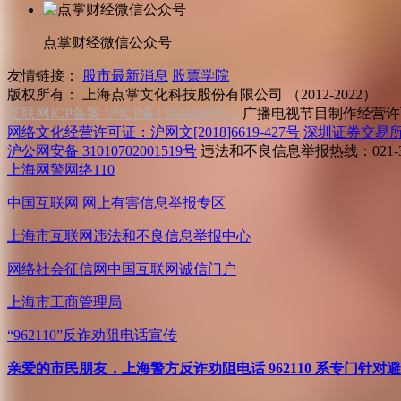
点掌财经微信公众号
友情链接：
股市最新消息
股票学院
版权所有：
上海点掌文化科技股份有限公司 （2012-2022）
互联网ICP备案 沪ICP备13044908号-1
广播电视节目制作经营许可
网络文化经营许可证：沪网文[2018]6619-427号
深圳证券交易
沪公网安备 31010702001519号
违法和不良信息举报热线：021-31
上海网警网络110
中国互联网
网上有害信息举报专区
上海市互联网
违法和不良信息举报中心
网络社会征信网
中国互联网诚信门户
上海市工商管理局
“962110”
反诈劝阻电话宣传
亲爱的市民朋友，上海警方反诈劝阻电话 962110 系专门