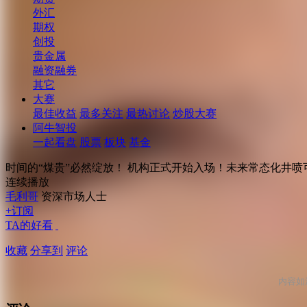
外汇
期权
创投
贵金属
融资融券
其它
大赛
最佳收益
最多关注
最热讨论
炒股大赛
阿牛智投
一起看盘
股票
板块
基金
时间的“煤贵”必然绽放！ 机构正式开始入场！未来常态化井喷
连续播放
毛利哥
资深市场人士
+订阅
TA的好看
收藏
分享到
评论
内容如