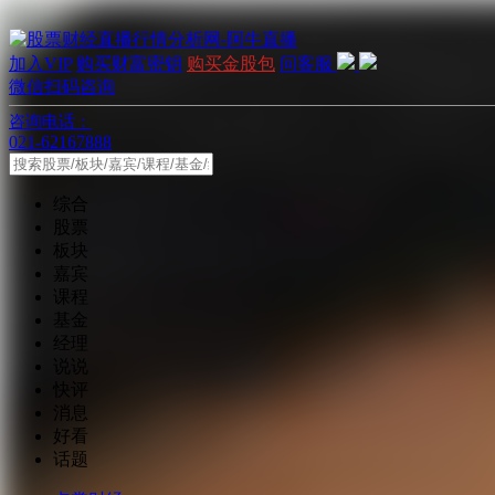
加入VIP
购买财富密钥
购买金股包
问客服
微信扫码咨询
咨询电话：
021-62167888
综合
股票
板块
嘉宾
课程
基金
经理
说说
快评
消息
好看
话题