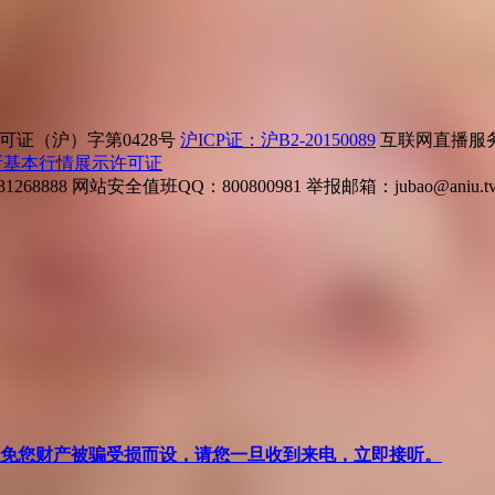
证（沪）字第0428号
沪ICP证：沪B2-20150089
互联网直播服务企
所基本行情展示许可证
268888
网站安全值班QQ：800800981
举报邮箱：
jubao@aniu.t
针对避免您财产被骗受损而设，请您一旦收到来电，立即接听。