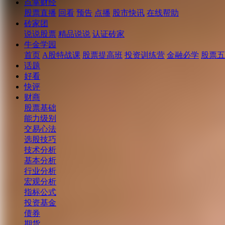
点掌财经
股票直播
回看
预告
点播
股市快讯
在线帮助
砖家团
说说股票
精品说说
认证砖家
牛金学园
首页
A股特战课
股票提高班
投资训练营
金融必学
股票五
话题
好看
快评
财商
股票基础
能力级别
交易心法
选股技巧
技术分析
基本分析
行业分析
宏观分析
指标公式
投资基金
债券
期货