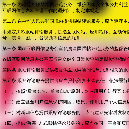
第一条 为规范互联网跟帖评论服务，维护国家安全和公共利
互联网信息内容管理工作的通知》，制定本规定。
第二条 在中华人民共和国境内提供跟帖评论服务，应当遵守本
本规定所称跟帖评论服务，是指互联网站、应用程序、互动传
号、表情、图片、音视频等信息的服务。
第三条 国家互联网信息办公室负责全国跟帖评论服务的监督
各级互联网信息办公室应当建立健全日常检查和定期检查相结
第四条 跟帖评论服务提供者提供互联网新闻信息服务相关的
第五条 跟帖评论服务提供者应当严格落实主体责任，依法履行
（一）按照“后台实名、前台自愿”原则，对注册用户进行真实
（二）建立健全用户信息保护制度，收集、使用用户个人信息
（三）对新闻信息提供跟帖评论服务的，应当建立先审后发制
（四）提供“弹幕”方式跟帖评论服务的，应当在同一平台和页