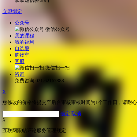
获取短信验证码
立即绑定
公众号
微信公众号
我的课程
我的福利
自选股
购物车
客服
微信扫一扫
咨询
免费咨询
021-62167888
X
您修改的价格将提交至后台审核审核时间为1个工作日，请耐
确定
取消
X
互联网跟帖评论服务管理规定