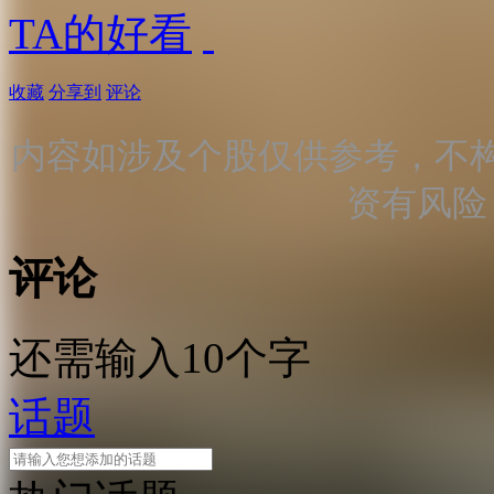
TA的好看
收藏
分享到
评论
内容如涉及个股仅供参考，不
资有风险
评论
还需输入10个字
话题