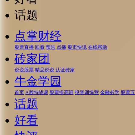
话题
点掌财经
股票直播
回看
预告
点播
股市快讯
在线帮助
砖家团
说说股票
精品说说
认证砖家
牛金学园
首页
A股特战课
股票提高班
投资训练营
金融必学
股票五
话题
好看