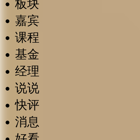
板块
嘉宾
课程
基金
经理
说说
快评
消息
好看