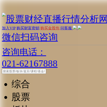
加入VIP
购买财富密钥
购买金股包
问客服
微信扫码咨询
咨询电话：
021-62167888
综合
股票