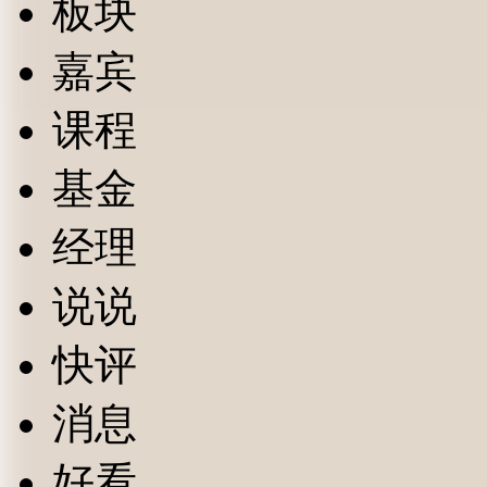
板块
嘉宾
课程
基金
经理
说说
快评
消息
好看