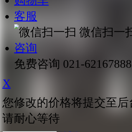
购物车
客服
微信扫一
咨询
免费咨询
021-62167888
X
您修改的价格将提交至后
请耐心等待