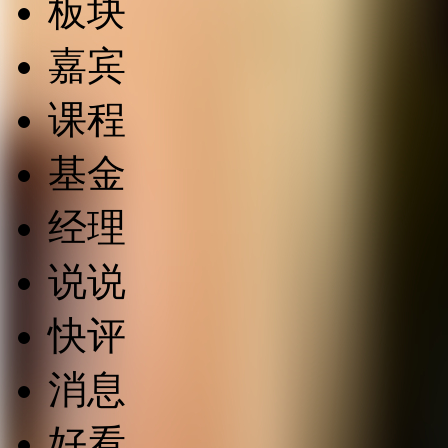
板块
嘉宾
课程
基金
经理
说说
快评
消息
好看