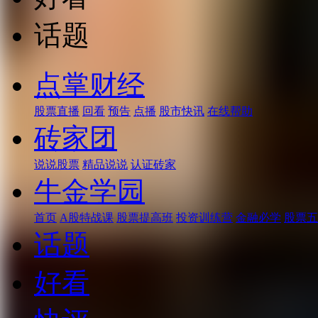
话题
点掌财经
股票直播
回看
预告
点播
股市快讯
在线帮助
砖家团
说说股票
精品说说
认证砖家
牛金学园
首页
A股特战课
股票提高班
投资训练营
金融必学
股票五
话题
好看