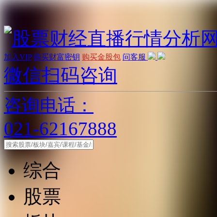
加入VIP
购买财富密钥
购买金股包
问客服
微信扫码咨询
咨询电话：
021-62167888
综合
股票