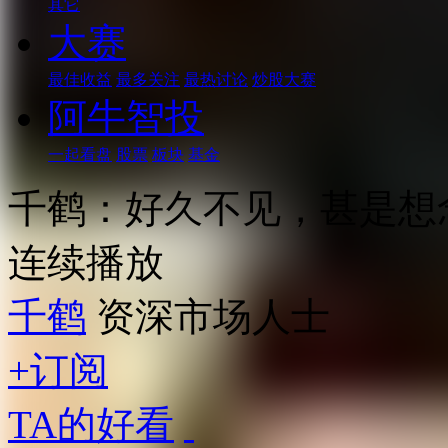
其它
大赛
最佳收益
最多关注
最热讨论
炒股大赛
阿牛智投
一起看盘
股票
板块
基金
千鹤：好久不见，甚是想
连续播放
千鹤
资深市场人士
+订阅
TA的好看