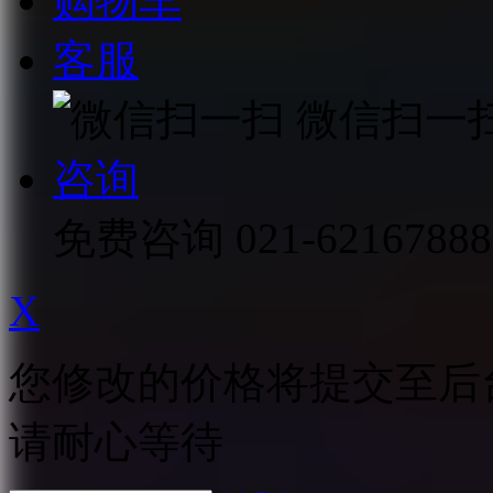
购物车
客服
微信扫一
咨询
免费咨询
021-62167888
X
您修改的价格将提交至后
请耐心等待