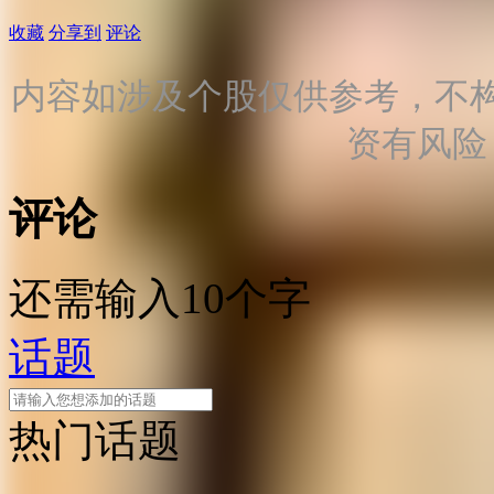
收藏
分享到
评论
内容如涉及个股仅供参考，不
资有风险
评论
还需输入10个字
话题
热门话题