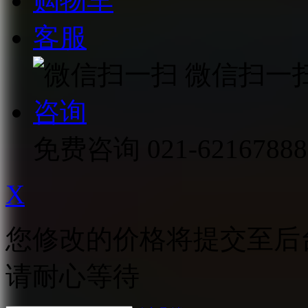
购物车
客服
微信扫一
咨询
免费咨询
021-62167888
X
您修改的价格将提交至后
请耐心等待