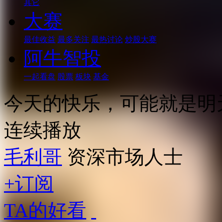
其它
大赛
最佳收益
最多关注
最热讨论
炒股大赛
阿牛智投
一起看盘
股票
板块
基金
今天的快乐，可能就是明天的
连续播放
毛利哥
资深市场人士
+订阅
TA的好看