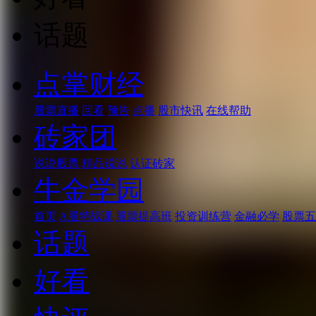
话题
点掌财经
股票直播
回看
预告
点播
股市快讯
在线帮助
砖家团
说说股票
精品说说
认证砖家
牛金学园
首页
A股特战课
股票提高班
投资训练营
金融必学
股票五
话题
好看