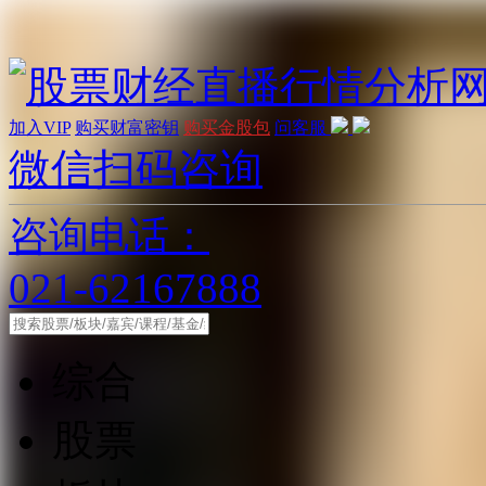
加入VIP
购买财富密钥
购买金股包
问客服
微信扫码咨询
咨询电话：
021-62167888
综合
股票