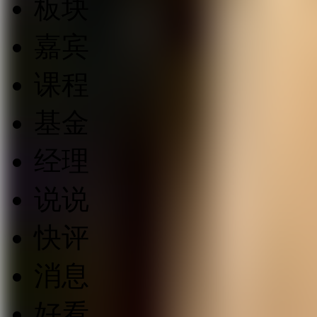
板块
嘉宾
课程
基金
经理
说说
快评
消息
好看