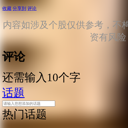
收藏
分享到
评论
内容如涉及个股仅供参考，不
资有风险
评论
还需输入10个字
话题
热门话题