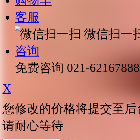
购物车
客服
微信扫一
咨询
免费咨询
021-62167888
X
您修改的价格将提交至后
请耐心等待