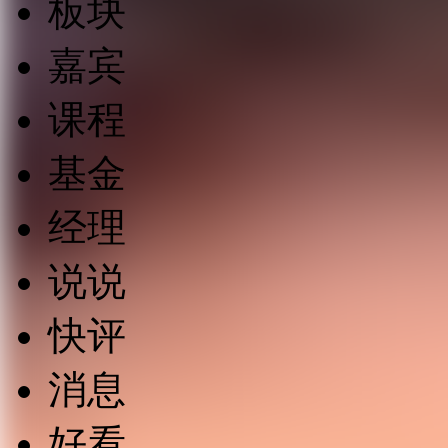
板块
嘉宾
课程
基金
经理
说说
快评
消息
好看