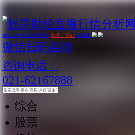
加入VIP
购买财富密钥
购买金股包
问客服
微信扫码咨询
咨询电话：
021-62167888
综合
股票