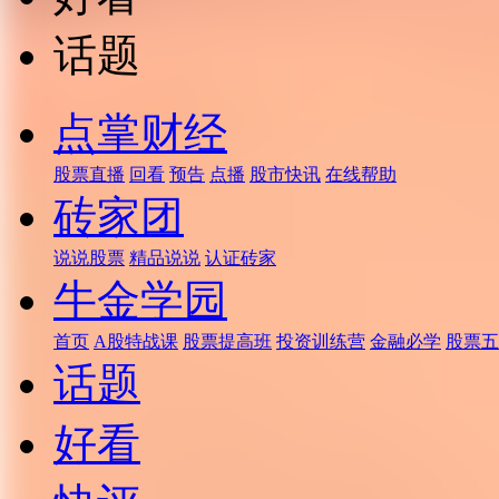
话题
点掌财经
股票直播
回看
预告
点播
股市快讯
在线帮助
砖家团
说说股票
精品说说
认证砖家
牛金学园
首页
A股特战课
股票提高班
投资训练营
金融必学
股票五
话题
好看