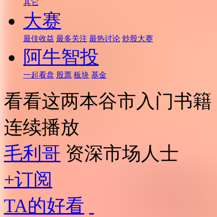
其它
大赛
最佳收益
最多关注
最热讨论
炒股大赛
阿牛智投
一起看盘
股票
板块
基金
看看这两本谷市入门书籍
连续播放
毛利哥
资深市场人士
+订阅
TA的好看