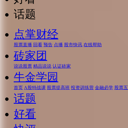
话题
点掌财经
股票直播
回看
预告
点播
股市快讯
在线帮助
砖家团
说说股票
精品说说
认证砖家
牛金学园
首页
A股特战课
股票提高班
投资训练营
金融必学
股票五
话题
好看