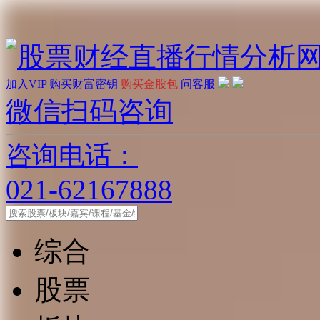
加入VIP
购买财富密钥
购买金股包
问客服
微信扫码咨询
咨询电话：
021-62167888
综合
股票