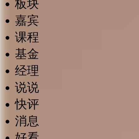
板块
嘉宾
课程
基金
经理
说说
快评
消息
好看