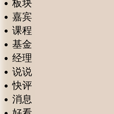
板块
嘉宾
课程
基金
经理
说说
快评
消息
好看