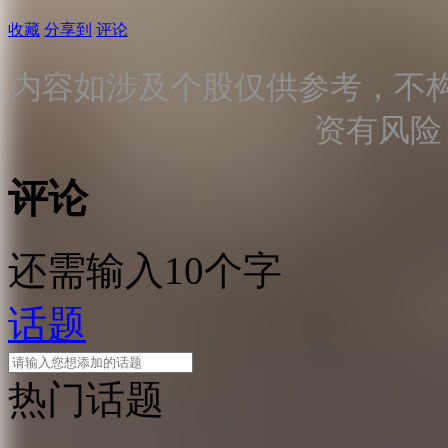
收藏
分享到
评论
内容如涉及个股仅供参考，不
资有风险
评论
还需输入10个字
话题
热门话题