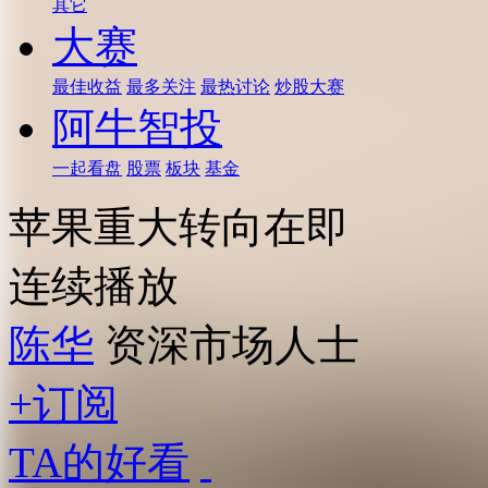
其它
大赛
最佳收益
最多关注
最热讨论
炒股大赛
阿牛智投
一起看盘
股票
板块
基金
苹果重大转向在即
连续播放
陈华
资深市场人士
+订阅
TA的好看