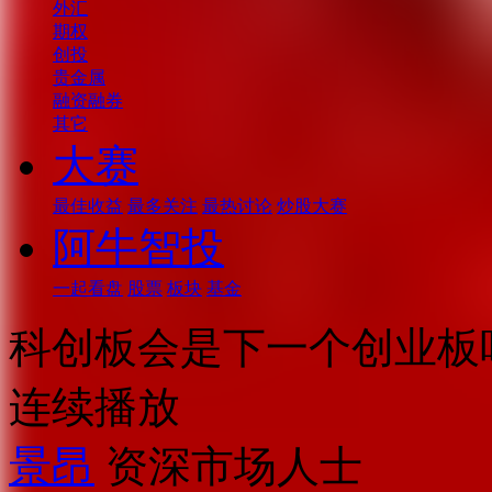
外汇
期权
创投
贵金属
融资融券
其它
大赛
最佳收益
最多关注
最热讨论
炒股大赛
阿牛智投
一起看盘
股票
板块
基金
科创板会是下一个创业板
连续播放
景昂
资深市场人士