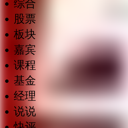
综合
股票
板块
嘉宾
课程
基金
经理
说说
快评