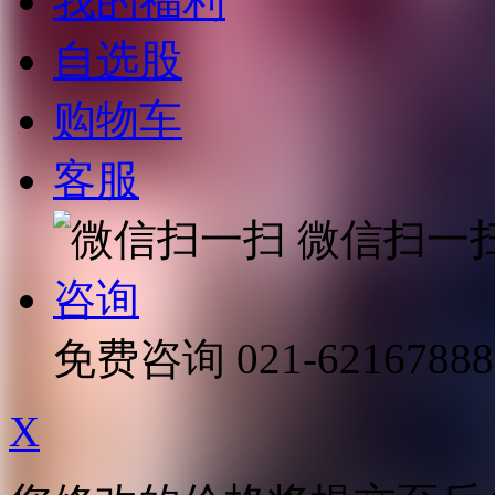
我的福利
自选股
购物车
客服
微信扫一
咨询
免费咨询
021-62167888
X