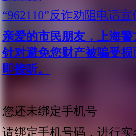
“962110”
反诈劝阻电话宣
亲爱的市民朋友，上海警方反
针对避免您财产被骗受损
即接听。
您还未绑定手机号
请绑定手机号码，进行实