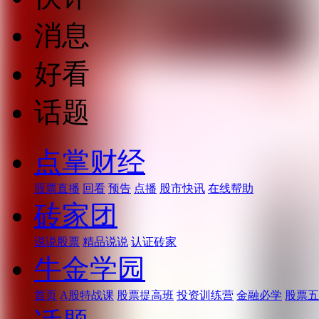
消息
好看
话题
点掌财经
股票直播
回看
预告
点播
股市快讯
在线帮助
砖家团
说说股票
精品说说
认证砖家
牛金学园
首页
A股特战课
股票提高班
投资训练营
金融必学
股票五