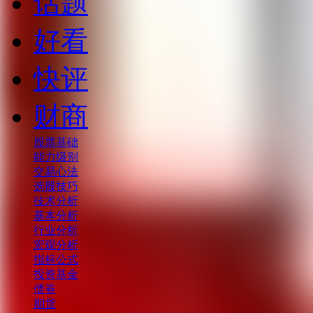
话题
好看
快评
财商
股票基础
能力级别
交易心法
选股技巧
技术分析
基本分析
行业分析
宏观分析
指标公式
投资基金
债券
期货