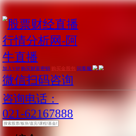
加入VIP
购买财富密钥
购买金股包
问客服
微信扫码咨询
咨询电话：
021-62167888