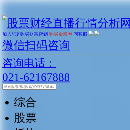
加入VIP
购买财富密钥
购买金股包
问客服
微信扫码咨询
咨询电话：
021-62167888
综合
股票