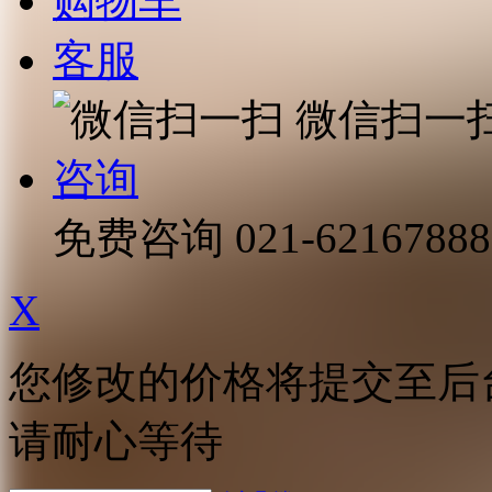
购物车
客服
微信扫一
咨询
免费咨询
021-62167888
X
您修改的价格将提交至后
请耐心等待