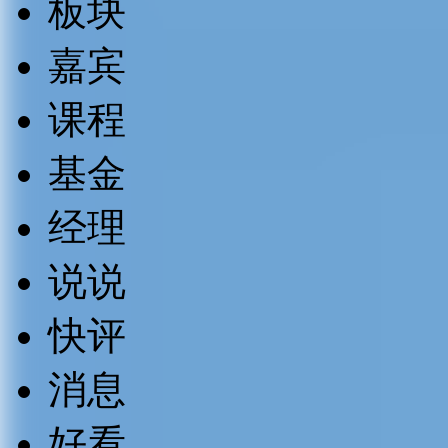
板块
嘉宾
课程
基金
经理
说说
快评
消息
好看