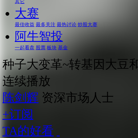
其它
大赛
最佳收益
最多关注
最热讨论
炒股大赛
阿牛智投
一起看盘
股票
板块
基金
种子大变革~转基因大豆和
连续播放
陈剑辉
资深市场人士
+订阅
TA的好看