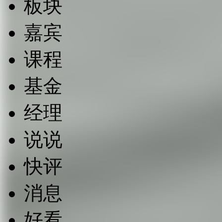
板块
嘉宾
课程
基金
经理
说说
快评
消息
好看