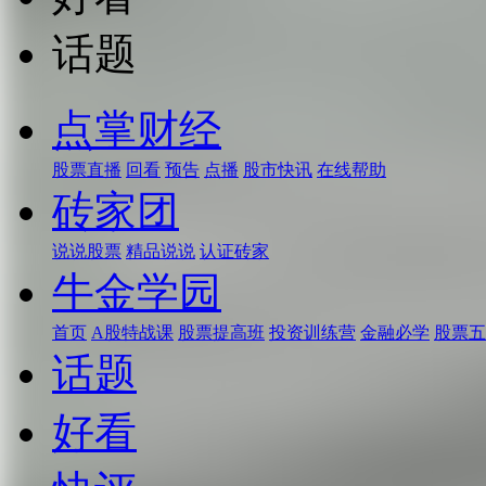
话题
点掌财经
股票直播
回看
预告
点播
股市快讯
在线帮助
砖家团
说说股票
精品说说
认证砖家
牛金学园
首页
A股特战课
股票提高班
投资训练营
金融必学
股票五
话题
好看