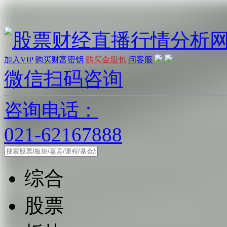
加入VIP
购买财富密钥
购买金股包
问客服
微信扫码咨询
咨询电话：
021-62167888
综合
股票