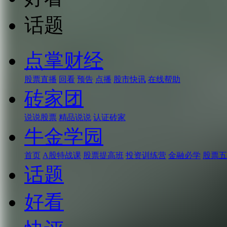
话题
点掌财经
股票直播
回看
预告
点播
股市快讯
在线帮助
砖家团
说说股票
精品说说
认证砖家
牛金学园
首页
A股特战课
股票提高班
投资训练营
金融必学
股票五
话题
好看