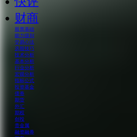
快评
财商
股票基础
能力级别
交易心法
选股技巧
技术分析
基本分析
行业分析
宏观分析
指标公式
投资基金
债券
期货
外汇
期权
创投
贵金属
融资融券