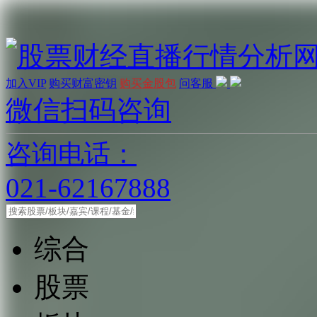
加入VIP
购买财富密钥
购买金股包
问客服
微信扫码咨询
咨询电话：
021-62167888
综合
股票