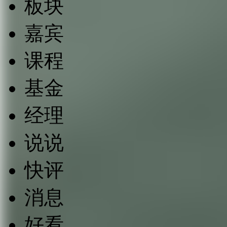
板块
嘉宾
课程
基金
经理
说说
快评
消息
好看