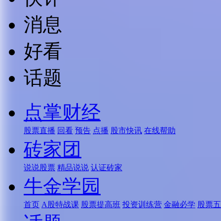
消息
好看
话题
点掌财经
股票直播
回看
预告
点播
股市快讯
在线帮助
砖家团
说说股票
精品说说
认证砖家
牛金学园
首页
A股特战课
股票提高班
投资训练营
金融必学
股票五