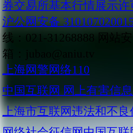
券交易所基本行情展示许
沪公网安备 31010702001
线：021-31268888
网站安全
箱：
jubao@aniu.tv
上海网警网络110
中国互联网
网上有害信息
上海市互联网
违法和不良
网络社会征信网
中国互联