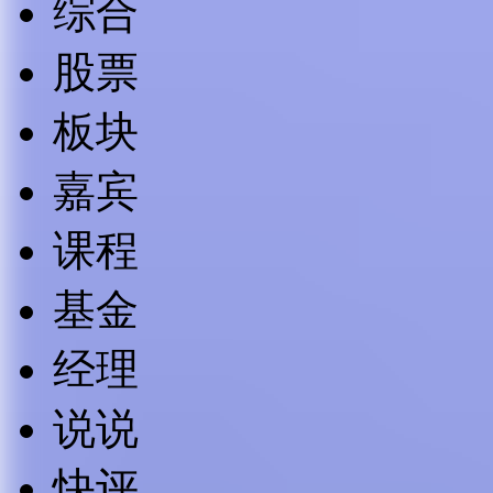
综合
股票
板块
嘉宾
课程
基金
经理
说说
快评