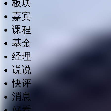
板块
嘉宾
课程
基金
经理
说说
快评
消息
好看