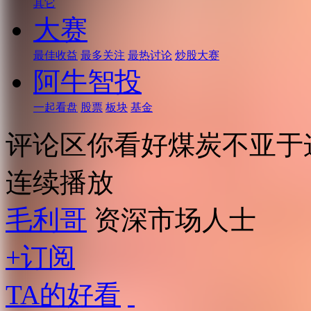
其它
大赛
最佳收益
最多关注
最热讨论
炒股大赛
阿牛智投
一起看盘
股票
板块
基金
评论区你看好煤炭不亚于
连续播放
毛利哥
资深市场人士
+订阅
TA的好看