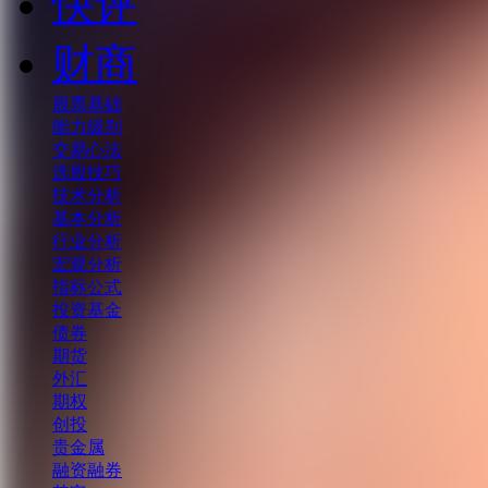
快评
财商
股票基础
能力级别
交易心法
选股技巧
技术分析
基本分析
行业分析
宏观分析
指标公式
投资基金
债券
期货
外汇
期权
创投
贵金属
融资融券