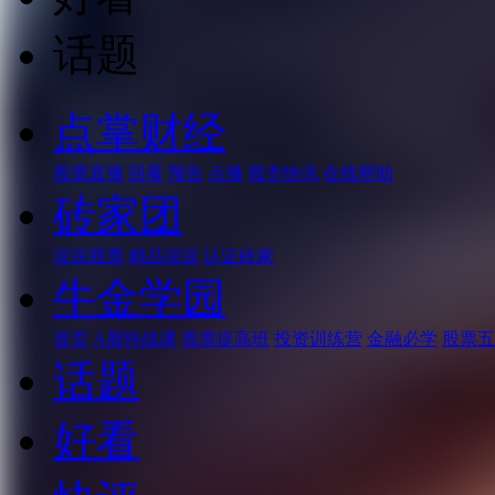
话题
点掌财经
股票直播
回看
预告
点播
股市快讯
在线帮助
砖家团
说说股票
精品说说
认证砖家
牛金学园
首页
A股特战课
股票提高班
投资训练营
金融必学
股票五
话题
好看