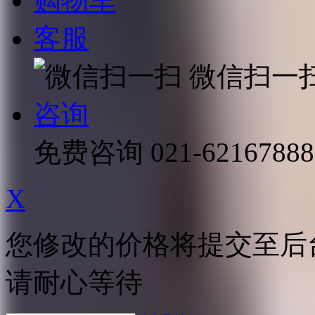
购物车
客服
微信扫一
咨询
免费咨询
021-62167888
X
您修改的价格将提交至后
请耐心等待