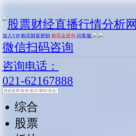
加入VIP
购买财富密钥
购买金股包
问客服
微信扫码咨询
咨询电话：
021-62167888
综合
股票