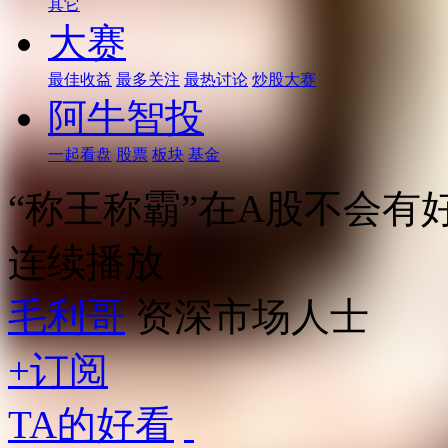
其它
大赛
最佳收益
最多关注
最热讨论
炒股大赛
阿牛智投
一起看盘
股票
板块
基金
“称王称霸”在A股不会有
连续播放
毛利哥
资深市场人士
+订阅
TA的好看