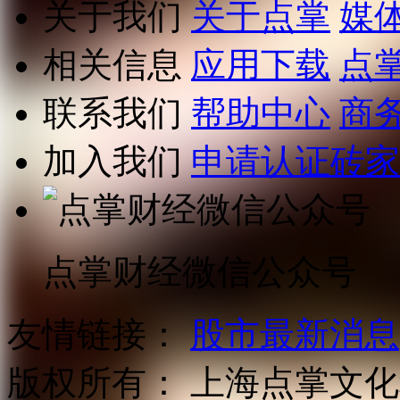
关于我们
关于点掌
媒
相关信息
应用下载
点
联系我们
帮助中心
商
加入我们
申请认证砖家
点掌财经微信公众号
友情链接：
股市最新消息
版权所有：
上海点掌文化科