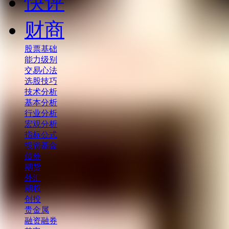
快评
财商
股票基础
能力级别
交易心法
选股技巧
技术分析
基本分析
行业分析
宏观分析
指标公式
投资基金
债券
期货
外汇
期权
创投
贵金属
融资融券