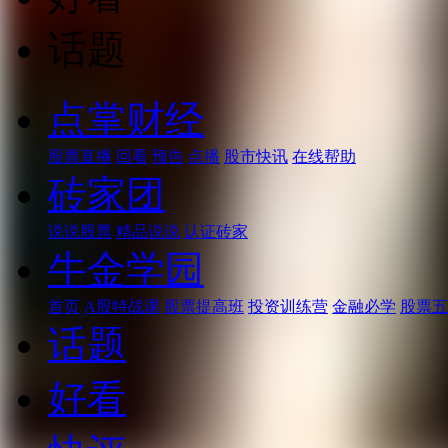
话题
点掌财经
股票直播
回看
预告
点播
股市快讯
在线帮助
砖家团
说说股票
精品说说
认证砖家
牛金学园
首页
A股特战课
股票提高班
投资训练营
金融必学
股票五
话题
好看