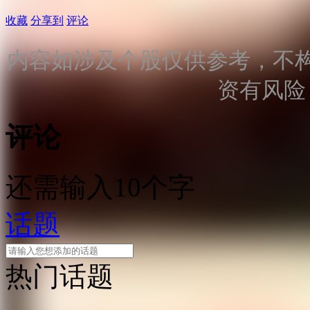
收藏
分享到
评论
内容如涉及个股仅供参考，不
资有风险
评论
还需输入10个字
话题
热门话题