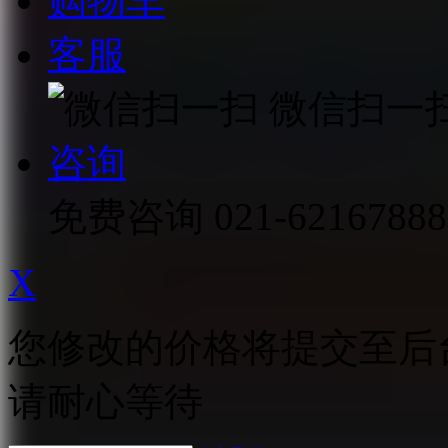
购物车
客服
微信扫一
咨询
免费咨询
021-62167888
X
您修改的价格将提交至后
请耐心等待