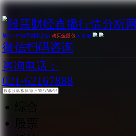
加入VIP
购买财富密钥
购买金股包
问客服
微信扫码咨询
咨询电话：
021-62167888
综合
股票