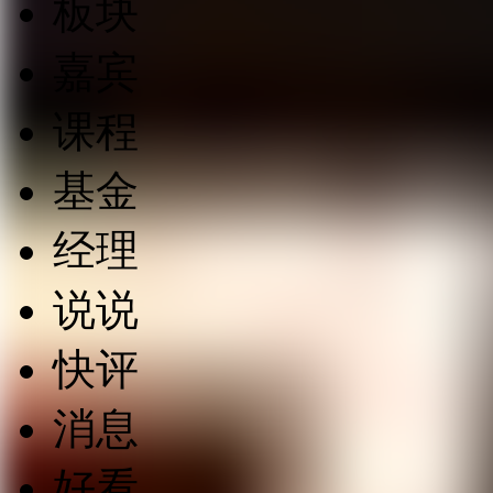
板块
嘉宾
课程
基金
经理
说说
快评
消息
好看