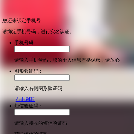
您还未绑定手机号
请绑定手机号码，进行实名认证。
手机号码：
请输入手机号码，您的个人信息严格保密，请放心
图形验证码：
请输入右侧图形验证码
点击刷新
短信验证码：
请输入接收的短信验证码