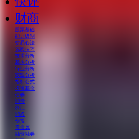
快评
财商
股票基础
能力级别
交易心法
选股技巧
技术分析
基本分析
行业分析
宏观分析
指标公式
投资基金
债券
期货
外汇
期权
创投
贵金属
融资融券