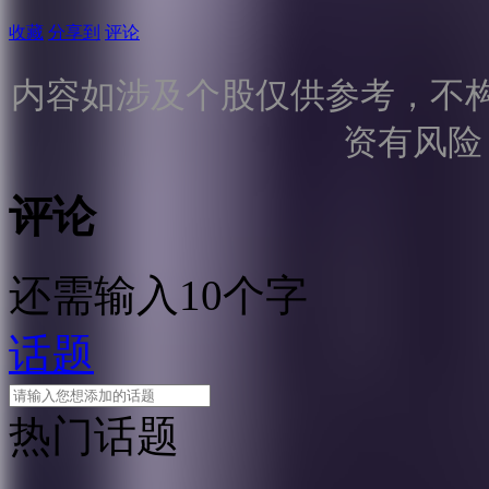
收藏
分享到
评论
内容如涉及个股仅供参考，不
资有风险
评论
还需输入10个字
话题
热门话题