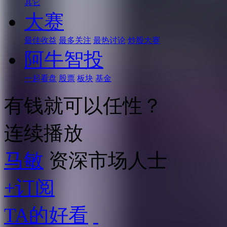
其它
大赛
最佳收益
最多关注
最热讨论
炒股大赛
阿牛智投
一起看盘
股票
板块
基金
有钱就可以任性？
连续播放
马敏
资深市场人士
+订阅
TA的好看