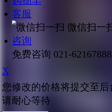
购物车
客服
微信扫一
咨询
免费咨询
021-62167888
X
您修改的价格将提交至后
请耐心等待