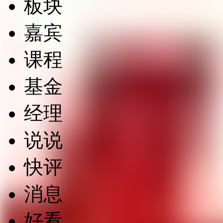
板块
嘉宾
课程
基金
经理
说说
快评
消息
好看