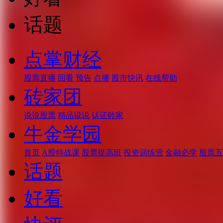
话题
点掌财经
股票直播
回看
预告
点播
股市快讯
在线帮助
砖家团
说说股票
精品说说
认证砖家
牛金学园
首页
A股特战课
股票提高班
投资训练营
金融必学
股票五
话题
好看