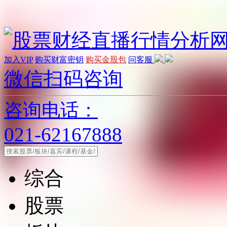
加入VIP
购买财富密钥
购买金股包
问客服
微信扫码咨询
咨询电话：
021-62167888
综合
股票